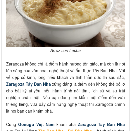
Arroz con Leche
Zaragoza không chỉ là điểm hành hương tôn giáo, mà còn là nơi
tỏa sáng của văn hóa, nghệ thuật và ẩm thực Tây Ban Nha. Với
vẻ đẹp cổ kính, lòng hiếu khách và tinh thần đức tin sâu sắc,
Zaragoza Tây Ban Nha
xứng đáng là điểm đến không thể bỏ lỡ
cho bất kỳ ai yêu mến hành trình nội tâm, lịch sử và sự trải
nghiệm chân thật. Nếu bạn đang tìm kiếm một điểm đến vừa
thiêng liêng, vừa đầy cảm hứng nghệ thuật thì Zaragoza chính
là nơi bạn cần khám phá.
Cùng
Goeugo Việt Nam
khám phá
Zaragoza Tây Ban Nha
qua Tuyến Vàng
Tây Ban Nha - Bồ Đào Nha
– hành trình đưa