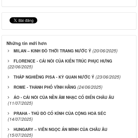
Những tin mới hơn
(20/06/2025)
MILAN – KINH ĐÔ THỜI TRANG NƯỚC Ý
FLORENCE - CÁI NÔI CỦA KIẾN TRÚC PHỤC HƯNG
(22/06/2025)
(23/06/2025)
THÁP NGHIÊNG PISA - KỲ QUAN NƯỚC Ý
(24/06/2025)
ROME - THÀNH PHỐ VĨNH HẰNG
ÁO - CÁI NÔI CỦA NỀN ÂM NHẠC CỔ ĐIỂN CHÂU ÂU
(11/07/2025)
PRAHA - THỦ ĐÔ CỔ KÍNH CỦA CỘNG HOÀ SÉC
(14/07/2025)
HUNGARY – VIÊN NGỌC ẨN MÌNH CỦA CHÂU ÂU
(15/07/2025)