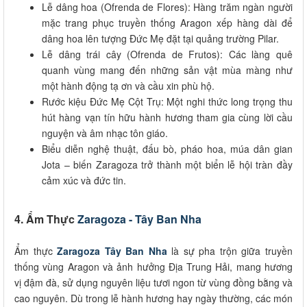
Lễ dâng hoa (Ofrenda de Flores): Hàng trăm ngàn người
mặc trang phục truyền thống Aragon xếp hàng dài để
dâng hoa lên tượng Đức Mẹ đặt tại quảng trường Pilar.
Lễ dâng trái cây (Ofrenda de Frutos): Các làng quê
quanh vùng mang đến những sản vật mùa màng như
một hành động tạ ơn và cầu xin phù hộ.
Rước kiệu Đức Mẹ Cột Trụ: Một nghi thức long trọng thu
hút hàng vạn tín hữu hành hương tham gia cùng lời cầu
nguyện và âm nhạc tôn giáo.
Biểu diễn nghệ thuật, đấu bò, pháo hoa, múa dân gian
Jota – biến Zaragoza trở thành một biển lễ hội tràn đầy
cảm xúc và đức tin.
4. Ẩm Thực
Zaragoza - Tây Ban Nha
Ẩm thực
Zaragoza Tây Ban Nha
là sự pha trộn giữa truyền
thống vùng Aragon và ảnh hưởng Địa Trung Hải, mang hương
vị đậm đà, sử dụng nguyên liệu tươi ngon từ vùng đồng bằng và
cao nguyên. Dù trong lễ hành hương hay ngày thường, các món