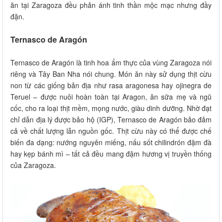
ăn tại Zaragoza đều phản ánh tinh thần mộc mạc nhưng đầy
đặn.
Ternasco de Aragón
Ternasco de Aragón là tinh hoa ẩm thực của vùng Zaragoza nói
riêng và Tây Ban Nha nói chung. Món ăn này sử dụng thịt cừu
non từ các giống bản địa như rasa aragonesa hay ojinegra de
Teruel – được nuôi hoàn toàn tại Aragon, ăn sữa mẹ và ngũ
cốc, cho ra loại thịt mềm, mọng nước, giàu dinh dưỡng. Nhờ đạt
chỉ dẫn địa lý được bảo hộ (IGP), Ternasco de Aragón bảo đảm
cả về chất lượng lẫn nguồn gốc. Thịt cừu này có thể được chế
biến đa dạng: nướng nguyên miếng, nấu sốt chilindrón đậm đà
hay kẹp bánh mì – tất cả đều mang đậm hương vị truyền thống
của Zaragoza.