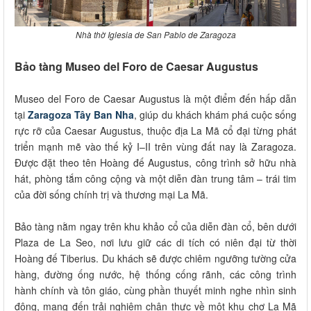
Nhà thờ Iglesia de San Pablo de Zaragoza
Bảo tàng Museo del Foro de Caesar Augustus
Museo del Foro de Caesar Augustus là một điểm đến hấp dẫn
tại
Zaragoza Tây Ban Nha
, giúp du khách khám phá cuộc sống
rực rỡ của Caesar Augustus, thuộc địa La Mã cổ đại từng phát
triển mạnh mẽ vào thế kỷ I–II trên vùng đất nay là Zaragoza.
Được đặt theo tên Hoàng đế Augustus, công trình sở hữu nhà
hát, phòng tắm công cộng và một diễn đàn trung tâm – trái tim
của đời sống chính trị và thương mại La Mã.
Bảo tàng nằm ngay trên khu khảo cổ của diễn đàn cổ, bên dưới
Plaza de La Seo, nơi lưu giữ các di tích có niên đại từ thời
Hoàng đế Tiberius. Du khách sẽ được chiêm ngưỡng tường cửa
hàng, đường ống nước, hệ thống cống rãnh, các công trình
hành chính và tôn giáo, cùng phần thuyết minh nghe nhìn sinh
động, mang đến trải nghiệm chân thực về một khu chợ La Mã