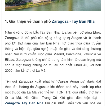
1. Giới thiệu về thành phố
Zaragoza - Tây Ban Nha
Nằm ở vùng đông bắc Tây Ban Nha, tọa lạc bên bờ sông Ebro,
Zaragoza là thủ phủ của cộng đồng tự trị Aragon và là thành
phố lớn thứ năm của Tây Ban Nha, nơi giao thoa giữa truyền
thống và hiện đại, giữa nghệ thuật tôn giáo và đời sống thường
nhật. Với vị trí chiến lược giữa Madrid, Barcelona, Valencia và
Bilbao, Zaragoza không chỉ là trung tâm kinh tế quan trọng mà
còn là một trong những đô thị lâu đời nhất Châu Âu, với hơn
2000 năm kể từ thời La Mã.
Tên gọi Zaragoza xuất phát từ “Caesar Augustus” được đặt
theo tên Hoàng đế Augustus khi thành phố này thành lập như
một thuộc địa La Mã vào thế kỷ I TCN. Trải qua nhiều thời kỳ -
từ La Mã, Hồi Giáo, Trung Cổ Kitô giáo đến hiện đại –
Zaragoza Tây Ban Nha
lưu giữ nhiều dấu tích văn hóa đa