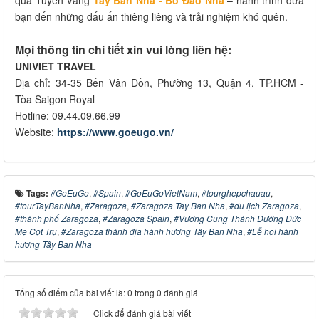
bạn đến những dấu ấn thiêng liêng và trải nghiệm khó quên.
Mọi thông tin chi tiết xin vui lòng liên hệ:
UNIVIET TRAVEL
Địa chỉ: 34-35 Bến Vân Đồn, Phường 13, Quận 4, TP.HCM -
Tòa Saigon Royal
Hotline: 09.44.09.66.99
Website:
https://www.goeugo.vn/
Tags:
#GoEuGo
,
#Spain
,
#GoEuGoVietNam
,
#tourghepchauau
,
#tourTayBanNha
,
#Zaragoza
,
#Zaragoza Tay Ban Nha
,
#du lịch Zaragoza
,
#thành phố Zaragoza
,
#Zaragoza Spain
,
#Vương Cung Thánh Đường Đức
Mẹ Cột Trụ
,
#Zaragoza thánh địa hành hương Tây Ban Nha
,
#Lễ hội hành
hương Tây Ban Nha
Tổng số điểm của bài viết là: 0 trong 0 đánh giá
Click để đánh giá bài viết