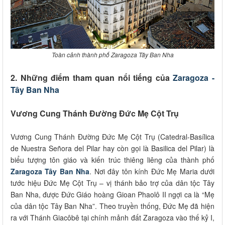
Toàn cảnh thành phố Zaragoza Tây Ban Nha
2. Những điểm tham quan nổi tiếng của
Zaragoza -
Tây Ban Nha
Vương Cung Thánh Đường Đức Mẹ Cột Trụ
Vương Cung Thánh Đường Đức Mẹ Cột Trụ (Catedral-Basílica
de Nuestra Señora del Pilar hay còn gọi là Basilica del Pilar) là
biểu tượng tôn giáo và kiến trúc thiêng liêng của thành phố
Zaragoza Tây Ban Nha
. Nơi đây tôn kính Đức Mẹ Maria dưới
tước hiệu Đức Mẹ Cột Trụ – vị thánh bảo trợ của dân tộc Tây
Ban Nha, được Đức Giáo hoàng Gioan Phaolô II ngợi ca là “Mẹ
của dân tộc Tây Ban Nha”. Theo truyền thống, Đức Mẹ đã hiện
ra với Thánh Giacôbê tại chính mảnh đất Zaragoza vào thế kỷ I,