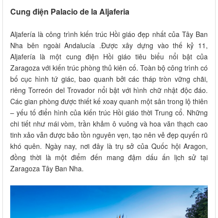
Cung điện Palacio de la Aljaferia
Aljafería là công trình kiến ​​trúc Hồi giáo đẹp nhất của Tây Ban
Nha bên ngoài Andalucía .Được xây dựng vào thế kỷ 11,
Aljafería là một cung điện Hồi giáo tiêu biểu nổi bật của
Zaragoza với kiến trúc phòng thủ kiên cố. Toàn bộ công trình có
bố cục hình tứ giác, bao quanh bởi các tháp tròn vững chãi,
riêng Torreón del Trovador nổi bật với hình chữ nhật độc đáo.
Các gian phòng được thiết kế xoay quanh một sân trong lộ thiên
– yếu tố điển hình của kiến trúc Hồi giáo thời Trung cổ. Những
chi tiết như mái vòm, trần khảm ô vuông và hoa văn thạch cao
tinh xảo vẫn được bảo tồn nguyên vẹn, tạo nên vẻ đẹp quyến rũ
khó quên. Ngày nay, nơi đây là trụ sở của Quốc hội Aragon,
đồng thời là một điểm đến mang đậm dấu ấn lịch sử tại
Zaragoza Tây Ban Nha.