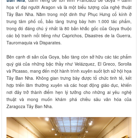
họa vĩ đại người Aragon và là một biểu tượng của nghệ thuật
Tây Ban Nha. Nằm trong một dinh thự Phục Hưng cổ kính ở
trung tâm phố cổ, bảo tàng trưng bày hơn 1.000 tác phẩm,
trong đó đáng chú ý nhất là 80 bản khắc gốc của Goya thuộc
các bộ tranh nổi tiếng như Caprichos, Disastres de la Guerra,
Tauromaquia và Disparates.
Bên cạnh di sản của Goya, bảo tàng còn sở hữu các tác phẩm
quý giá của những bậc thầy như Velázquez, El Greco, Sorolla
và Picasso, mang đến một hành trình xuyên suốt lịch sử hội họa
Tây Ban Nha. Không gian trưng bày được tổ chức tinh tế, kết
hợp triển lãm thường xuyên và các hoạt động giáo dục, khiến
nơi đây trở thành điểm hẹn lý tưởng cho những ai yêu nghệ
thuật và mong muốn khám phá chiều sâu văn hóa của
Zaragoza Tây Ban Nha.