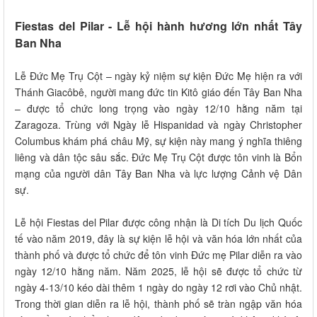
Fiestas del Pilar - Lễ hội hành hương lớn nhất Tây
Ban Nha
Lễ Đức Mẹ Trụ Cột – ngày kỷ niệm sự kiện Đức Mẹ hiện ra với
Thánh Giacôbê, người mang đức tin Kitô giáo đến Tây Ban Nha
– được tổ chức long trọng vào ngày 12/10 hằng năm tại
Zaragoza. Trùng với Ngày lễ Hispanidad và ngày Christopher
Columbus khám phá châu Mỹ, sự kiện này mang ý nghĩa thiêng
liêng và dân tộc sâu sắc. Đức Mẹ Trụ Cột được tôn vinh là Bổn
mạng của người dân Tây Ban Nha và lực lượng Cảnh vệ Dân
sự.
Lễ hội Fiestas del Pilar được công nhận là Di tích Du lịch Quốc
tế vào năm 2019, đây là sự kiện lễ hội và văn hóa lớn nhất của
thành phố và được tổ chức để tôn vinh Đức mẹ Pilar diễn ra vào
ngày 12/10 hằng năm. Năm 2025, lễ hội sẽ được tổ chức từ
ngày 4-13/10 kéo dài thêm 1 ngày do ngày 12 rơi vào Chủ nhật.
Trong thời gian diễn ra lễ hội, thành phố sẽ tràn ngập văn hóa