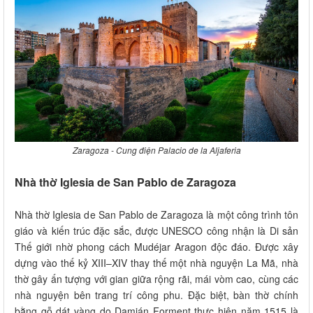
Zaragoza - Cung điện Palacio de la Aljaferia
Nhà thờ Iglesia de San Pablo de Zaragoza
Nhà thờ Iglesia de San Pablo de Zaragoza là một công trình tôn
giáo và kiến trúc đặc sắc, được UNESCO công nhận là Di sản
Thế giới nhờ phong cách Mudéjar Aragon độc đáo. Được xây
dựng vào thế kỷ XIII–XIV thay thế một nhà nguyện La Mã, nhà
thờ gây ấn tượng với gian giữa rộng rãi, mái vòm cao, cùng các
nhà nguyện bên trang trí công phu. Đặc biệt, bàn thờ chính
bằng gỗ dát vàng do Damián Forment thực hiện năm 1515 là