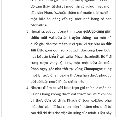
có thể ăn đơn giản với một đĩa spaghetti, hay hôm
đó cảm thấy rất đói và muốn ăn cùng lúc nhiều món
đặc sản Pháp, Ý…hoặc thậm chí muốn trải nghiệm
một bữa ăn đẳng cấp tại một nhà hàng có sao
Michelline.
Ngoài ra, suốt chương trình tour
goEUgo cũng giới
thiệu một vài bữa ăn truyền thống
của một số
quốc gia, dân tộc mà tour đi qua. Ví dụ: bữa ăn
đặc
sản Đứ
c gồm giò heo, xúc xích Đức cùng beer Đức,
hay bữa ăn
kiểu Ý tại Italia
(Pizza, Spaghetti, Bò Ý đi
cùng rượu Vang Ý). Hay, một một
bữa ăn món
Pháp ngay góc nhà thờ tại vùng Champagne
cùng
một ly rượu Champagne thượng hạn được phục vụ
bởi bồi bàn người Pháp chính hiệu.
Nhược điểm so với tour trọn gói
chính là món ăn
và nhà hàng không được đặt trước với mức chi phí
và thực đơn cố định. Khách đi tour goEUgo phải
mất thời gian để lựa chọn món ăn cũng như phải tự
cân đối chi tiêu cho việc ăn uống của mình. Điều này