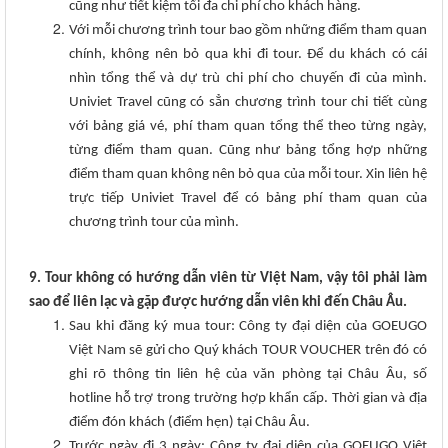
cũng như tiết kiệm tối đa chi phí cho khách hàng.
Với mỗi chương trình tour bao gồm những điểm tham quan
chính, không nên bỏ qua khi đi tour. Để du khách có cái
nhìn tổng thể và dự trù chi phí cho chuyến đi của mình.
Univiet Travel cũng có sẳn chương trình tour chi tiết cùng
với bảng giá vé, phí tham quan tổng thể theo từng ngày,
từng điểm tham quan. Cũng như bảng tổng hợp những
điểm tham quan không nên bỏ qua của mỗi tour. Xin liên hệ
trực tiếp Univiet Travel để có bảng phí tham quan của
chương trình tour của mình.
9. Tour không có hướng dẫn viên từ Việt Nam, vậy tôi phải làm
sao để liên lạc và gặp được hướng dẫn viên khi đến Châu Âu.
Sau khi đăng ký mua tour: Công ty đại diện của GOEUGO
Việt Nam sẽ gửi cho Quý khách TOUR VOUCHER trên đó có
ghi rõ thông tin liên hệ của văn phòng tại Châu Âu, số
hotline hỗ trợ trong trường hợp khẩn cấp. Thời gian và địa
điểm đón khách (điểm hẹn) tại Châu Âu.
Trước ngày đi 3 ngày: Công ty đại diện của GOEUGO Việt