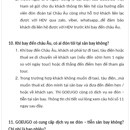
Nam sẽ gửi cho du khách thông tin liên hệ của hướng dẫn
viên đón đoàn tại Châu Âu cũng như hỗ trợ khách liên lạc
được với HDV qua zalo, viber, whatsapp…để đảm bảo
khách đã liên hệ được với HDV trước khi bay đến châu Âu.
10. Khi bay đến châu Âu, có ai đón tôi tại sân bay không?
Khi bay đến Châu Âu, khách sẽ phải tự đi taxi, tàu điện hoặc
thuê xe di chuyển về khách sạn (nếu đến sớm hơn 1 ngày
so với ngày tour) hoặc đi thẳng đến điểm hẹn để tham gia
tour.
Trong trường hợp khách không muốn đi taxi, tàu điện…mà
muốn thuê xE đón mình tại sân bay và đưa đến điểm hẹn /
hoặc về khách sạn. Thì GOEUGO cũng có dịch vụ xe đón –
tiễn tại sân bay. Thông tin chi tiết vui lòng xem câu hỏi số 11
ngay sau đây.
11. GOEUGO có cung cấp dịch vụ xe đón – tiễn sân bay không?
Chi phí là bao nhiêu?