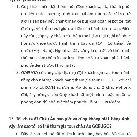
Quý khách nên đặt thêm một đêm khách sạn tại thành phố,
nơi kết thúc chương trình tour. Nhằm tránh các rủi ro trễ
giờ ra sân bay nếu chẳng may xe bus của đoàn bị kẹt xe, tắt
đường, về trễ so với giờ dự kiến của hành trình tour. Điều
này còn giúp Quý khách có thêm thời gian ngủ nghỉ để phục
hồi sức khỏe trước hành trình bay dài (14 – 16 tiếng) về
nước (Việt Nam). Ngoài ra, đây cũng là dịp để có thể tranh
thủ mua sắm thêm ít quà lưu niệm hoặc tự khám phá thành
phố về đêm trước khi chia tay.
GOEUGO có cung cấp dịch vụ đặt khách sạn sau tour dành
riêng cho những khách hàng tham gia tour GOEUGO với chi
phí là 75 EURO/khách/đêm. Áp dụng cho 2 khách/phòng
đôi, 2 giường). Nếu Quý khách đi một mình hoặc muốn ở
phòng đơn thì phải trả thêm phụ thu là 60 EURO/đêm.
15. Tôi chưa đi Châu Âu bao giờ và cũng không biết tiếng Anh,
vậy làm sao tôi có thể tham gia tour châu Âu GOEUGO?
Đây là câu hỏi mà rất nhiều khách hàng hay hỏi. Và câu trả