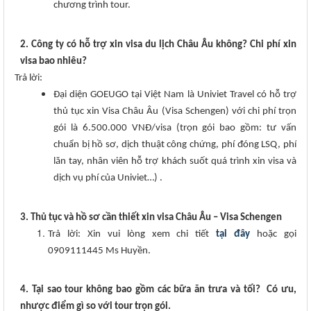
chương trình tour.
2. Công ty có hỗ trợ xin visa du lịch Châu Âu không? Chi phí xin
visa bao nhiêu?
Trả lời:
Đại diện GOEUGO tại Việt Nam là Univiet Travel có hỗ trợ
thủ tục xin Visa Châu Âu (Visa Schengen) với chi phí trọn
gói là 6.500.000 VNĐ/visa (trọn gói bao gồm: tư vấn
chuẩn bị hồ sơ, dịch thuật công chứng, phí đóng LSQ, phí
lăn tay, nhân viên hỗ trợ khách suốt quá trình xin visa và
dịch vụ phí của Univiet…) .
3. Thủ tục và hồ sơ cần thiết xin visa Châu Âu – Visa Schengen
Trả lời: Xin vui lòng xem chi tiết
tại đây
hoặc gọi
0909111445 Ms Huyền.
4. Tại sao tour không bao gồm các bữa ăn trưa và tối? Có ưu,
nhược điểm gì so với tour trọn gói.