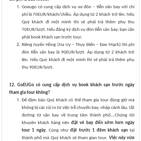
Goeugo có cung cấp dịch vụ xe đón – tiễn sân bay với chi
phí là 70EUR/khách/chiều. Áp dụng từ 2 khách trở lên. Nếu
Quý khách đi một mình thì sẽ phải trả thêm phụ thu
70EUR/lượt. Nếu đăng ký dịch vụ đón tiễn sân bay, bạn cần
phải book khách sạn trước tour.
Riêng tuyến Hồng (Na Uy – Thụy Điển – Đan Mạch) thì phí
đón tiễn sân bay là 90EUR/lượt. Áp dụng từ 2 khách trở
lên. Nếu Quý khách đi một mình thì sẽ phải trả thêm phụ
thu 90EUR/lượt.
12. GoEUGo có cung cấp dịch vụ book khách sạn trước ngày
tham gia tour không?
Để đảm bảo Quý khách có thể tham gia tour đúng giờ mà
không bị các rủi ro từ việc trễ chuyến bay, nhập cảnh lâu, tắt
đường từ sân bay về trung tâm thành phố….Chúng tôi
khuyên khách hàng nên
đặt vé bay đến sớm hơn ngày
tour 1 ngày
. Cũng như
đặt trước 1 đêm khách sạn
tại
thành phố mà Quý khách sẽ tham gian tour.
Việc này vừa