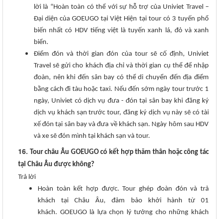
lời là “Hoàn toàn có thể với sự hỗ trợ của Univiet Travel –
Đại diện của GOEUGO tại Việt Hiện tại tour có 3 tuyến phổ
biến nhất có HDV tiếng việt là tuyến xanh lá, đỏ và xanh
biển.
Điểm đón và thời gian đón của tour sẽ cố định, Univiet
Travel sẽ gửi cho khách địa chỉ và thời gian cụ thể để nhập
đoàn, nên khi đến sân bay có thể di chuyển đến địa điểm
bằng cách đi tàu hoặc taxi. Nếu đến sớm ngày tour trước 1
ngày, Univiet có dịch vụ đưa - đón tại sân bay khi đăng ký
dịch vụ khách sạn trước tour, đăng ký dịch vụ này sẽ có tài
xế đón tại sân bay và đưa về khách sạn. Ngày hôm sau HDV
và xe sẽ đón mình tại khách sạn và tour.
16
. Tour châu Âu GOEUGO có kết hợp thăm thân hoặc công tác
tại Châu Âu được không?
Trả lời
Hoàn toàn kết hợp được. Tour ghép đoàn đón và trả
khách tại Châu Âu, đảm bảo khởi hành từ 01
khách. GOEUGO là lựa chọn lý tưởng cho những khách