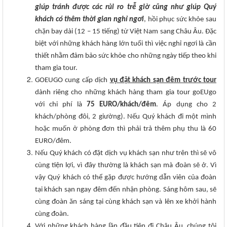
giúp tránh được các rủi ro trễ giờ cũng như giúp Quý
khách có thêm thời gian nghỉ ngơi
, hồi phục sức khỏe sau
chặn bay dài (12 – 15 tiếng) từ Việt Nam sang Châu Âu. Đặc
biệt với những khách hàng lớn tuổi thì việc nghỉ ngơi là cần
thiết nhằm đảm bảo sức khỏe cho những ngày tiếp theo khi
tham gia tour.
GOEUGO cung cấp dịch
vụ đặt khách sạn đêm trước tour
dành riêng cho những khách hàng tham gia tour goEUgo
với chi phí là
75 EURO/khách/đêm
. Áp dụng cho 2
khách/phòng đôi, 2 giường). Nếu Quý khách đi một mình
hoặc muốn ở phòng đơn thì phải trả thêm phụ thu là 60
EURO/đêm.
Nếu Quý khách có đặt dịch vụ khách sạn như trên thì sẽ vô
cùng tiện lợi, vì đây thường là khách sạn mà đoàn sẽ ở. Vì
vậy Quý khách có thể gặp được hướng dẫn viên của đoàn
tại khách sạn ngay đêm đến nhận phòng. Sáng hôm sau, sẽ
cùng đoàn ăn sáng tại cùng khách sạn và lên xe khởi hành
cùng đoàn.
Với những khách hàng lần đầu tiên đi Châu Âu, chúng tôi