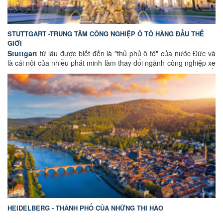
STUTTGART -TRUNG TÂM CÔNG NGHIỆP Ô TÔ HÀNG ĐẦU THẾ
GIỚI
Stuttgart
từ lâu được biết đến là "thủ phủ ô tô" của nước Đức và
là cái nôi của nhiều phát minh làm thay đổi ngành công nghiệp xe
hơi toàn cầu. Không chỉ sở hữu những nhà máy sản xuất xe nổi
tiếng, thành phố này còn gây ấn tượng với cảnh quan xanh mát,
các bảo tàng đẳng cấp, lâu đài cổ kính cùng nền văn hóa đặc sắc
của bang Baden-Württemberg.
HEIDELBERG - THÀNH PHỐ CỦA NHỮNG THI HÀO