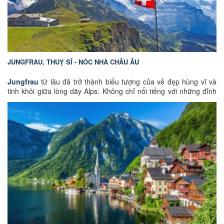
JUNGFRAU, THUỴ SĨ - NÓC NHÀ CHÂU ÂU
Jungfrau
từ lâu đã trở thành biểu tượng của vẻ đẹp hùng vĩ và
tinh khôi giữa lòng dãy Alps. Không chỉ nổi tiếng với những đỉnh
núi phủ tuyết trắng quanh năm, nơi đây còn sở hữu tuyến đường
sắt trên núi được xem là kỳ quan kỹ thuật của thế giới, những
dòng sông băng hàng nghìn năm tuổi và khung cảnh đẹp như
tranh vẽ.
Đối với nhiều người, hành trình đến Jungfrau không đơn thuần là
một chuyến tham quan mà còn là cơ hội được chạm đến thiên
nhiên nguyên sơ, tận hưởng bầu không khí trong lành và khám
phá một trong những địa danh nổi tiếng nhất của Thụy Sĩ.