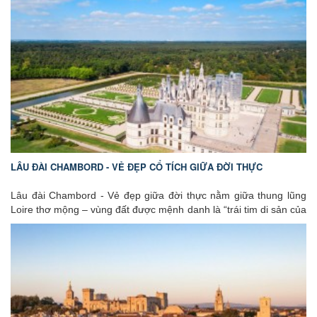
danh tôn giáo nổi tiếng, Lộ Đức còn là biểu tượng sâu sắc của đời
sống Công giáo, gắn liền với những biến cố đã được Giáo hội
chính thức công nhận.
Trong dòng chảy của các hành trình khám phá châu Âu, Lourdes
Pháp mang đến một sắc thái rất khác: chậm rãi, tĩnh lặng và giàu
chiều sâu nội tâm – nơi con người không chỉ “đến để xem”, mà
còn “đến để suy ngẫm”. Cùng GoEuGo Việt Nam tìm hiểu
Nhà
thờ Đức Mẹ Lộ Đức
trong bài viết dưới đây nhé!
LÂU ĐÀI CHAMBORD - VẺ ĐẸP CỔ TÍCH GIỮA ĐỜI THỰC
Lâu đài Chambord - Vẻ đẹp giữa đời thực nằm giữa thung lũng
Loire thơ mộng – vùng đất được mệnh danh là “trái tim di sản của
nước Pháp”, Lâu đài Chambord hiện lên như một lâu đài bước ra
từ truyện cổ tích. Với quy mô đồ sộ, kiến trúc độc đáo và lịch sử
hoàng gia lẫy lừng, Chambord không chỉ là biểu tượng của kiến
trúc Phục hưng Pháp, mà còn là điểm đến mơ ước của hàng triệu
du khách yêu lịch sử và nghệ thuật trên toàn thế giới.