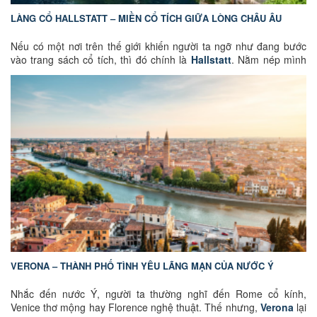
LÀNG CỔ HALLSTATT – MIỀN CỔ TÍCH GIỮA LÒNG CHÂU ÂU
Nếu có một nơi trên thế giới khiến người ta ngỡ như đang bước
vào trang sách cổ tích, thì đó chính là
Hallstatt
. Nằm nép mình
bên hồ Hallstätter See xanh ngọc bích, dưới chân dãy núi
Dachstein hùng vĩ của nước Áo, ngôi làng nhỏ bé này từ lâu đã
trở thành biểu tượng của vẻ đẹp châu Âu. Với những ngôi nhà gỗ
nhiều màu sắc soi bóng xuống mặt hồ phẳng lặng, những con
đường lát đá cổ kính và khung cảnh thiên nhiên đẹp như tranh vẽ,
Hallstatt được mệnh danh là "ngôi làng đẹp nhất thế giới".
Không chỉ sở hữu cảnh quan ngoạn mục,
Hallstatt
còn là một
trong những khu vực có lịch sử lâu đời nhất châu Âu, gắn liền với
nền văn minh khai thác muối hàng nghìn năm tuổi. Chính giá trị
văn hóa và lịch sử đặc biệt ấy đã giúp Hallstatt cùng vùng
Dachstein – Salzkammergut được UNESCO công nhận là Di sản
Văn hóa Thế giới.
VERONA – THÀNH PHỐ TÌNH YÊU LÃNG MẠN CỦA NƯỚC Ý
Nhắc đến nước Ý, người ta thường nghĩ đến Rome cổ kính,
Venice thơ mộng hay Florence nghệ thuật. Thế nhưng,
Verona
lại