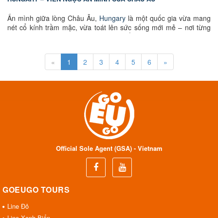
Ẩn mình giữa lòng Châu Âu,
Hungary
là một quốc gia vừa mang
nét cổ kính trầm mặc, vừa toát lên sức sống mới mẻ – nơi từng
góc phố, dòng sông hay mái nhà đều kể lại những câu chuyện dài
của lịch sử và nghệ thuật. Không ồn ào, cũng chẳng phô trương
Hungary chinh phục bạn bằng vẻ đẹp tinh tế: những lâu đài soi
«
1
2
3
4
5
6
»
bóng bên dòng Danube thơ mộng, hồ Balaton rộng lớn như biển
khơi, những ngôi làng bình yên phủ sắc thời gian và những quán
rượu cổ nơi âm nhạc và ký ức quyện hòa. Từ thủ đô Budapest
hoa lệ đến vùng Tokaj trứ danh, từ cánh đồng Hortobágy bao la
đến những suối nước nóng giữa lòng thiên nhiên, Hungary là nơi
kết tinh của văn hóa, lịch sử, thiên nhiên và ẩm thực. Cùng
GoEuGo Việt Nam
bắt đầu hành trình khám phá trái tim Trung Âu
– nơi Hungary vẫn lặng lẽ tỏa sáng như một viên ngọc.
Official Sole Agent (GSA) - Vietnam
GOEUGO TOURS
Line Đỏ
Line Xanh Biển