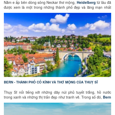
Nằm e ấp bên dòng sông Neckar thơ mộng,
Heidelberg
từ lâu đã
được xem là một trong những thành phố đẹp và lãng mạn nhất
nước Đức. Với những con phố lát đá cổ kính, lâu đài uy nghi sừng
sững trên sườn đồi cùng bầu không khí học thuật đặc trưng của
thành phố đại học lâu đời nhất nước Đức, Heidelberg không chỉ
chinh phục du khách bằng vẻ đẹp vượt thời gian mà còn trở thành
nguồn cảm hứng bất tận cho biết bao thi sĩ, nhà văn và nghệ sĩ.
Chính vì vậy, nơi đây được mệnh danh là "Thành phố của những
thi hào" – điểm đến mà mỗi góc phố, mỗi công trình và mỗi khung
cảnh đều như kể một câu chuyện đầy chất thơ, đưa du khách
bước vào hành trình khám phá vẻ đẹp văn hóa và lịch sử của
châu Âu.
BERN - THÀNH PHỐ CỔ KÍNH VÀ THƠ MỘNG CỦA THUỴ SĨ
Thụy Sĩ nổi tiếng với những dãy núi phủ tuyết trắng, hồ nước
trong xanh và những thị trấn đẹp như tranh vẽ. Trong số đó,
Bern
– thủ đô của Thụy Sĩ – lại mang một vẻ đẹp rất riêng. Không quá
hào nhoáng như Zurich hay nhộn nhịp như Geneva, Bern chinh
phục du khách bằng những con phố cổ hàng trăm năm tuổi, các