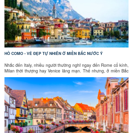
được nuôi dưỡng, mở ra hành trình đưa Mozart trở thành một
trong những biểu tượng vĩ đại nhất của nền âm nhạc cổ điển thế
giới. Cùng GoEuGo Việt Nam khám phá Salzburg – thành phố
của âm nhạc, lịch sử và những khung cảnh đẹp tựa cổ tích giữa
lòng châu Âu.
HỒ COMO - VẺ ĐẸP TỰ NHIÊN Ở MIỀN BẮC NƯỚC Ý
Nhắc đến Italy, nhiều người thường nghĩ ngay đến Rome cổ kính,
Milan thời thượng hay Venice lãng mạn. Thế nhưng, ở miền Bắc
nước Ý vẫn còn một điểm đến mang vẻ đẹp rất riêng, yên bình
hơn nhưng không kém phần cuốn hút – đó chính là
hồ Como
.
Nằm dưới chân dãy Alps hùng vĩ, hồ Como được biết đến là hồ
lớn thứ ba của nước Ý, nổi bật với làn nước xanh trong, những
ngôi làng cổ ven hồ, các biệt thự sang trọng và khung cảnh thiên
nhiên thơ mộng như một bức tranh. Không ồn ào hay quá đông
đúc như những thành phố du lịch nổi tiếng, hồ Como mang đến
cho du khách cảm giác thư thái, lãng mạn và tinh tế – một vẻ đẹp
tự nhiên đặc trưng của miền Bắc Italy mà bất kỳ ai cũng nên một
lần khám phá.