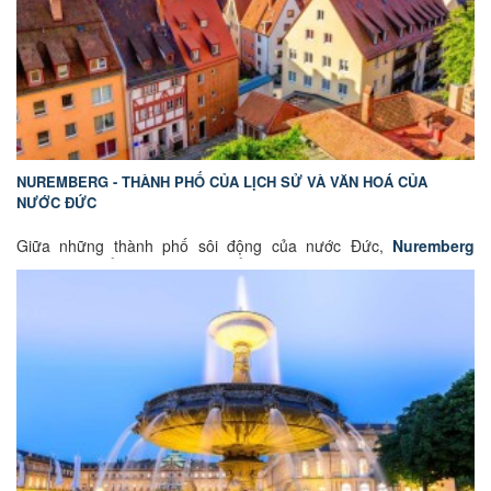
NUREMBERG - THÀNH PHỐ CỦA LỊCH SỬ VÀ VĂN HOÁ CỦA
NƯỚC ĐỨC
Giữa những thành phố sôi động của nước Đức,
Nuremberg
(Nürnberg) nổi bật với vẻ đẹp cổ kính, những công trình kiến trúc
Trung Cổ và bề dày lịch sử hàng trăm năm. Không chỉ là điểm
đến dành cho những người yêu văn hóa, nơi đây còn hấp dẫn bởi
những khu phố thơ mộng, quảng trường nhộn nhịp và không khí
đậm chất Châu Âu. Hãy cùng GoEuGo Việt Nam khám phá
Nuremberg và cảm nhận sức hút của một trong những thành phố
đẹp nhất nước Đức