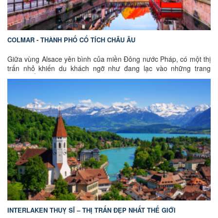
COLMAR - THÀNH PHỐ CỔ TÍCH CHÂU ÂU
Giữa vùng Alsace yên bình của miền Đông nước Pháp, có một thị
trấn nhỏ khiến du khách ngỡ như đang lạc vào những trang
truyện cổ Grimm. Đó chính là Colmar – nơi những ngôi nhà nửa
gỗ sơn màu pastel nằm soi bóng bên dòng kênh hiền hòa, nơi
những quảng trường Trung Cổ vẫn giữ được gần như nguyên vẹn
hình dáng ban đầu và nơi nhịp sống trôi qua chậm rãi, đủ để
người ta cảm nhận từng chi tiết nhỏ nhất của vẻ đẹp châu Âu cổ
điển.
Colmar không phải là một thành phố lớn, nhưng lại sở hữu sức
hút bền bỉ nhờ sự hài hòa giữa lịch sử, kiến trúc, văn hóa và ẩm
thực. Chính nét duyên dáng ấy đã khiến Colmar trở thành một
trong những điểm đến được yêu thích nhất tại vùng Alsace và
thường xuyên xuất hiện trong danh sách những thị trấn đẹp nhất
nước Pháp..
INTERLAKEN THUỴ SĨ – THỊ TRẤN ĐẸP NHẤT THẾ GIỚI