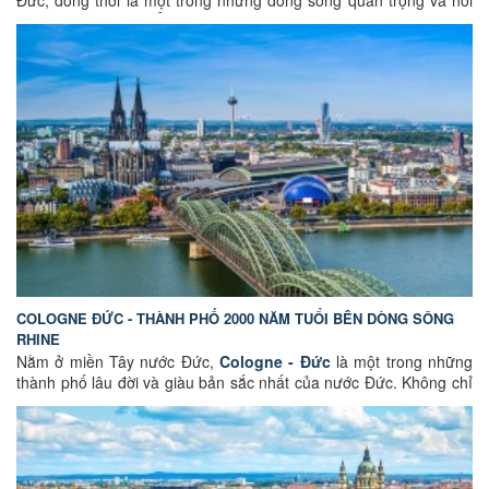
Đức, đồng thời là một trong những dòng sông quan trọng và nổi
tiếng nhất tại châu Âu. Không chỉ đơn thuần là dòng nước chảy
qua nhiều quốc gia, sông Rhine còn là linh hồn văn hóa của nước
Đức, nơi gắn liền với vô số huyền thoại, truyền thuyết và những
dấu ấn lịch sử phong phú kéo dài suốt hàng thế kỷ. Hãy cùng
GoEuGo Việt Nam
khám phá sông Rhine – nơi từng dòng chảy,
từng lâu đài, từng khúc quanh hiền hòa đều kể lại câu chuyện của
một thời kỳ hoàng kim đã hình thành nên bản sắc nước Đức và
góp phần định hình nền văn minh Châu Âu.
COLOGNE ĐỨC - THÀNH PHỐ 2000 NĂM TUỔI BÊN DÒNG SÔNG
RHINE
Nằm ở miền Tây nước Đức,
Cologne - Đức
là một trong những
thành phố lâu đời và giàu bản sắc nhất của nước Đức. Không chỉ
là trung tâm văn hóa – lịch sử quan trọng, nơi đây còn mang một
vẻ đẹp trầm lắng, cổ kính đan xen nét hiện đại. Những công trình
kiến trúc Romanesque, nhà thờ Gothic, các con phố lát đá cổ, và
đặc biệt là dòng sông Rhine thơ mộng uốn lượn qua thành phố –
tất cả tạo nên một bức tranh Cologne vừa trữ tình, vừa sống