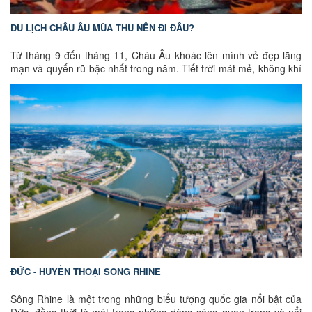
DU LỊCH CHÂU ÂU MÙA THU NÊN ĐI ĐÂU?
Từ tháng 9 đến tháng 11, Châu Âu khoác lên mình vẻ đẹp lãng
mạn và quyến rũ bậc nhất trong năm. Tiết trời mát mẻ, không khí
trong lành cùng sắc thu rực rỡ trải dài từ Đông sang Tây khiến du
khách nào cũng muốn một lần được đặt chân đến. Đây cũng là
thời điểm lý tưởng để tận hưởng những lễ hội mùa thu, thưởng
thức ẩm thực đặc trưng và chiêm ngưỡng cảnh quan thiên nhiên
đổi màu tuyệt đẹp.
Nếu bạn đang lên kế hoạch cho hành trình sắp tới,
hãy cùng
GoEuGo Việt Nam
khám phá xem
mùa thu Châu Âu
có gì đặc biệt và nên đến đâu để trọn vẹn nhất nhé
!
ĐỨC - HUYỀN THOẠI SÔNG RHINE
Sông Rhine là một trong những biểu tượng quốc gia nổi bật của