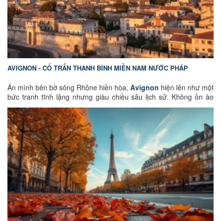
AVIGNON - CỔ TRẤN THANH BÌNH MIỀN NAM NƯỚC PHÁP
Ẩn mình bên bờ sông Rhône hiền hòa,
Avignon
hiện lên như một
bức tranh tĩnh lặng nhưng giàu chiều sâu lịch sử. Không ồn ào
náo nhiệt như những đô thị lớn, nơi đây mang một vẻ đẹp trầm
mặc, thanh bình, đưa du khách ngược dòng thời gian về thời
Trung Cổ – khi mà Avignon từng là trung tâm quyền lực tôn giáo
của châu Âu. Những con phố lát đá cổ kính, những công trình uy
nghi vươn mình trên nền trời xanh và nhịp sống chậm rãi của
người dân địa phương khiến Avignon trở thành điểm đến lý tưởng
cho những ai tìm kiếm sự lắng đọng và hoài niệm. Cùng
GoEuGo
Việt Nam
khám phá Avignon để lắng nghe những câu chuyện lịch
sử vang vọng bên dòng Rhône và cảm nhận vẻ đẹp nguyên vẹn
của miền Nam nước Pháp.