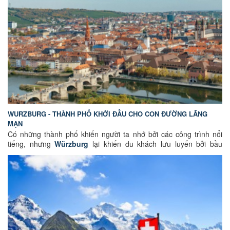
công trình kiến trúc trung cổ được bảo tồn gần như nguyên vẹn
và nhịp sống thanh bình bên dòng sông Aare thơ mộng. Đây là
điểm đến lý tưởng dành cho những ai muốn khám phá lịch sử,
văn hóa và vẻ đẹp cổ điển của Thụy Sĩ. Hãy cùng
GoEuGo Việt
Nam
tìm hiểu những điều thú vị về thành phố quyến rũ này.
WURZBURG - THÀNH PHỐ KHỞI ĐẦU CHO CON ĐƯỜNG LÃNG
MẠN
Có những thành phố khiến người ta nhớ bởi các công trình nổi
tiếng, nhưng
Würzburg
lại khiến du khách lưu luyến bởi bầu
không khí rất riêng. Nằm bên dòng sông Main thơ mộng, thành
phố mang vẻ đẹp của những mái ngói đỏ cổ kính, những nhà thờ
hàng thế kỷ tuổi, những vườn nho trải dài trên sườn đồi và những
quảng trường đậm dấu ấn thời gian. Từng góc phố ở Würzburg
đều như kể lại một câu chuyện về lịch sử, nghệ thuật và văn hóa
của vùng Franconia, tạo nên sức hút đặc biệt cho một trong
những thành phố đẹp nhất miền Nam nước Đức. Cùng GoEuGo
Việt Nam khám phá vẻ đẹp của Würzburg dưới bài viết này nhé.