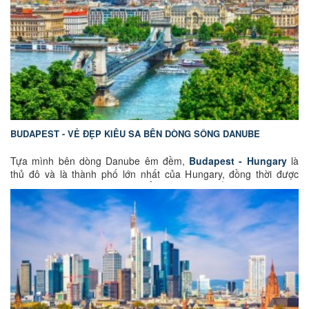
động, níu chân biết bao du khách. Hãy cùng
GoEuGo Việt Nam
khám phá vẻ đẹp của thành phố Cologne qua những dấu ấn lịch
sử, văn hóa và những trải nghiệm không thể bỏ lỡ nhé
BUDAPEST - VẺ ĐẸP KIÊU SA BÊN DÒNG SÔNG DANUBE
Tựa mình bên dòng Danube êm đềm,
Budapest - Hungary
là
thủ đô và là thành phố lớn nhất của Hungary, đồng thời được
mệnh danh là “Paris của Đông Âu” bởi vẻ đẹp cổ kính, tráng lệ và
giàu chiều sâu lịch sử. Điều làm nên nét đặc biệt của Budapest
không chỉ nằm ở bề dày văn hóa, mà còn ở cấu trúc địa lý độc
đáo: thành phố được hình thành từ hai phần – Buda ở bờ Tây với
những ngọn đồi lịch sử và Pest ở bờ Đông hiện đại, phẳng phiu.
Chính dòng Danube, con sông lớn thứ hai châu Âu, không chỉ
chia đôi địa hình mà còn là sợi chỉ vàng kết nối những mảnh ghép
lịch sử, tạo nên linh hồn của thành phố. Hãy để
GoEuGo Việt
Nam
đồng hành cùng bạn trên hành trình khám phá Budapest –
nơi vẻ đẹp kiêu sa và chiều sâu lịch sử hòa quyện trong từng nhịp