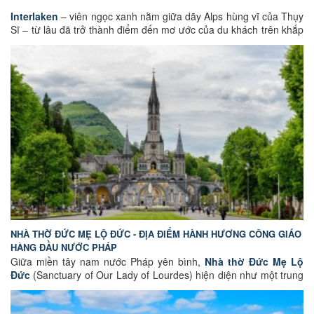
Interlaken
– viên ngọc xanh nằm giữa dãy Alps hùng vĩ của Thụy
Sĩ – từ lâu đã trở thành điểm đến mơ ước của du khách trên khắp
thế giới. Thị trấn nhỏ xinh này tọa lạc giữa hai hồ nước tuyệt đẹp
là Thun và Brienz, được bao quanh bởi những ngọn núi tuyết
hùng vĩ và thung lũng xanh mướt. Với cảnh quan thiên nhiên
ngoạn mục cùng vô số trải nghiệm hấp dẫn như đi tàu lên
Jungfraujoch, du thuyền trên hồ hay dù lượn giữa thung lũng,
Interlaken được xem là cửa ngõ khám phá vùng Jungfrau nổi
tiếng của Thụy Sĩ. Hãy cùng
GoEuGo Việt Nam
tìm hiểu vì sao
Interlaken luôn nằm trong danh sách những điểm đến đẹp nhất
Thụy Sĩ.
NHÀ THỜ ĐỨC MẸ LỘ ĐỨC - ĐỊA ĐIỂM HÀNH HƯƠNG CÔNG GIÁO
HÀNG ĐẦU NƯỚC PHÁP
Giữa miền tây nam nước Pháp yên bình,
Nhà thờ Đức Mẹ Lộ
Đức
(Sanctuary of Our Lady of Lourdes) hiện diện như một trung
tâm thiêng liêng, nơi hội tụ đức tin, hy vọng và sự an ủi tinh thần
của hàng triệu tín hữu trên khắp thế giới. Không chỉ là một địa