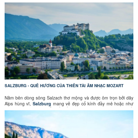
mang một sức hút rất riêng – nhẹ nhàng, lãng mạn và đầy cảm
xúc.
Gắn liền với câu chuyện tình Romeo và Juliet, Verona được biết
đến như thành phố của tình yêu, nơi những con phố lát đá, quảng
trường cổ kính, dòng sông Adige và các công trình La Mã tạo nên
vẻ đẹp vừa cổ điển vừa nên thơ. Đây chắc chắn là điểm dừng
chân không nên bỏ lỡ trong hành trình khám phá nước Ý.
SALZBURG - QUÊ HƯƠNG CỦA THIÊN TÀI ÂM NHẠC MOZART
Nằm bên dòng sông Salzach thơ mộng và được ôm trọn bởi dãy
Alps hùng vĩ,
Salzburg
mang vẻ đẹp cổ kính đầy mê hoặc như
một thước phim châu Âu cổ điển. Thành phố này không chỉ nổi
tiếng với những con phố mang đậm dấu ấn lịch sử, các quảng
trường thanh bình hay những lâu đài tráng lệ, mà còn được cả thế
giới biết đến là quê hương của thiên tài âm nhạc Wolfgang
Amadeus Mozart. Chính tại Salzburg, những giai điệu đầu tiên đã