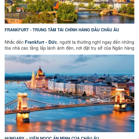
sống.
FRANKFURT - TRUNG TÂM TÀI CHÍNH HÀNG ĐẦU CHÂU ÂU
Nhắc đến
Frankfurt - Đức
, người ta thường nghĩ ngay đến những
tòa nhà cao tầng lấp lánh ánh đèn, nơi đặt trụ sở của Ngân hàng
Trung ương Châu Âu và các tập đoàn tài chính toàn cầu. Nhưng
Frankfurt không chỉ có vậy, ẩn sau lớp áo hiện đại đó là một
thành phố giàu văn hóa, lịch sử và nghệ thuật, nơi bạn có thể vừa
chiêm ngưỡng kiến trúc tài chính đỉnh cao, vừa nhâm nhi cà phê
bên dòng sông Main thơ mộng. Frankfurt là sự giao thoa hoàn
hảo giữa nhịp sống kinh tế hiện đại và phong cách sống thanh
lịch kiểu Châu Âu, khiến nơi đây không chỉ hấp dẫn giới doanh
nhân, mà còn là điểm đến lý tưởng cho du khách yêu thích khám
phá những điều mới mẻ và tinh tế. Hãy cùng
GoEuGo Việt Nam
khám phá Frankfurt, nơi bạn sẽ tìm thấy một nước Đức rất khác
ngay trong từng góc phố!
HUNGARY – VIÊN NGỌC ẨN MÌNH CỦA CHÂU ÂU