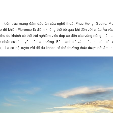
ình kiến trúc mang đậm dấu ấn của nghệ thuật Phục Hưng, Gothic, Moo
o để khiến Florence là điểm không thể bỏ qua khi đến với châu Âu vào
 thu du khách có thể trải nghiệm việc đạp xe đến các vùng nông thôn 
m nhận sự bình yên đến lạ thường. Bên cạnh đó vào mùa thu còn có các
fle,…Là cơ hội tuyệt vời để du khách có thể thưởng thức được nét ẩm th