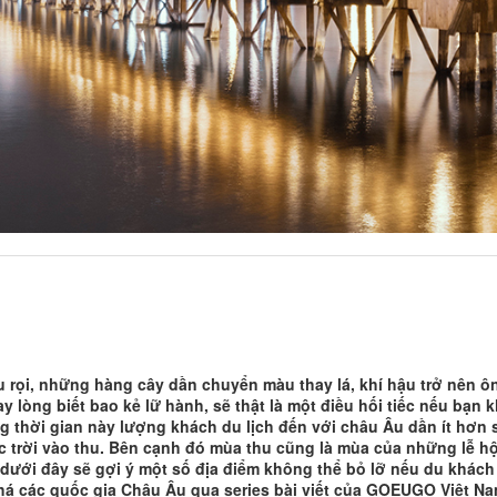
u rọi, những hàng cây dần chuyển màu thay lá, khí hậu trở nên ô
ay lòng biết bao kẻ lữ hành, sẽ thật là một điều hối tiếc nếu bạn
ảng thời gian này lượng khách du lịch đến với châu Âu dần ít hơn
c trời vào thu. Bên cạnh đó mùa thu cũng là mùa của những lễ h
t dưới đây sẽ gợi ý một số địa điểm không thể bỏ lỡ nếu du khá
 các quốc gia Châu Âu qua series bài viết của GOEUGO Việt Nam