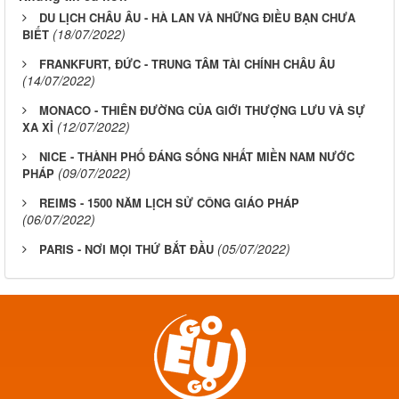
DU LỊCH CHÂU ÂU - HÀ LAN VÀ NHỮNG ĐIỀU BẠN CHƯA
(18/07/2022)
BIẾT
FRANKFURT, ĐỨC - TRUNG TÂM TÀI CHÍNH CHÂU ÂU
(14/07/2022)
MONACO - THIÊN ĐƯỜNG CỦA GIỚI THƯỢNG LƯU VÀ SỰ
(12/07/2022)
XA XỈ
NICE - THÀNH PHỐ ĐÁNG SỐNG NHẤT MIỀN NAM NƯỚC
(09/07/2022)
PHÁP
REIMS - 1500 NĂM LỊCH SỬ CÔNG GIÁO PHÁP
(06/07/2022)
(05/07/2022)
PARIS - NƠI MỌI THỨ BẮT ĐẦU