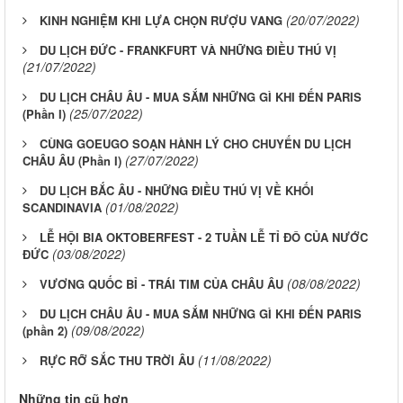
(20/07/2022)
KINH NGHIỆM KHI LỰA CHỌN RƯỢU VANG
DU LỊCH ĐỨC - FRANKFURT VÀ NHỮNG ĐIỀU THÚ VỊ
(21/07/2022)
DU LỊCH CHÂU ÂU - MUA SẮM NHỮNG GÌ KHI ĐẾN PARIS
(25/07/2022)
(Phần I)
CÙNG GOEUGO SOẠN HÀNH LÝ CHO CHUYẾN DU LỊCH
(27/07/2022)
CHÂU ÂU (Phần I)
DU LỊCH BẮC ÂU - NHỮNG ĐIỀU THÚ VỊ VỀ KHỐI
(01/08/2022)
SCANDINAVIA
LỄ HỘI BIA OKTOBERFEST - 2 TUẦN LỄ TỈ ĐÔ CỦA NƯỚC
(03/08/2022)
ĐỨC
(08/08/2022)
VƯƠNG QUỐC BỈ - TRÁI TIM CỦA CHÂU ÂU
DU LỊCH CHÂU ÂU - MUA SẮM NHỮNG GÌ KHI ĐẾN PARIS
(09/08/2022)
(phần 2)
(11/08/2022)
RỰC RỠ SẮC THU TRỜI ÂU
Những tin cũ hơn