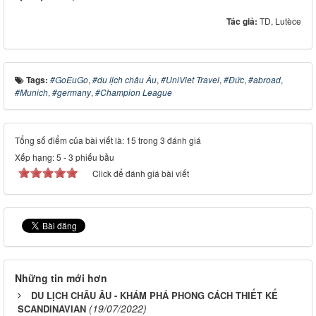
Tác giả:
TD, Lutèce
Tags:
#GoEuGo
,
#du lịch châu Âu
,
#UniViet Travel
,
#Đức
,
#abroad
,
#Munich
,
#germany
,
#Champion League
Tổng số điểm của bài viết là: 15 trong 3 đánh giá
Xếp hạng:
5
-
3
phiếu bầu
Click để đánh giá bài viết
Những tin mới hơn
DU LỊCH CHÂU ÂU - KHÁM PHÁ PHONG CÁCH THIẾT KẾ
(19/07/2022)
SCANDINAVIAN