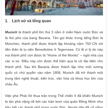
1. Lịch sử và tổng quan
Munich
là thành phố lớn thứ 3 nằm ở miền Nam nước Đức và
là thủ phủ của bang Bavaria. Tên gọi khác trong tiếng Đức là
München, thành phố được thành lập khoảng năm 750 CN với
tiền thân là tu viện Benedictine ở Tegernsee. Có lẽ vì lý do này
mà thành phố còn được là “Home of the Monks” – ngôi nhà của
các vị sư. Điều này còn được thể hiện qua lá cờ đại diện cho
thành phố. Sau khi Bavaria được thành lập như một vương
quốc có chủ quyền vào năm 1806, Munich đã trở thành một
trung tâm nghệ thuật, kiến trúc, văn hóa và khoa học lớn của
châu Âu.
Việc phe Phát Xít thua trận trong Thế chiến II đã khiến Munich
bị tàn phá nặng nề bởi các trận bom của quân Đồng Minh như
hầu hết các thành phố trong nước Đức. Người dân đã cố gắng