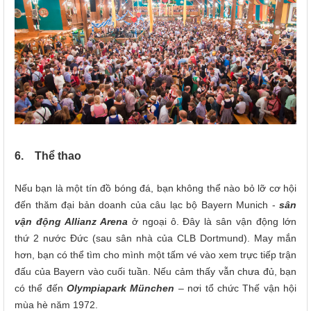
6. Thể thao
Nếu bạn là một tín đồ bóng đá, bạn không thể nào bỏ lỡ cơ hội
đến thăm đại bản doanh của câu lạc bộ Bayern Munich -
sân
vận động Allianz Arena
ở ngoại ô. Đây là sân vận động lớn
thứ 2 nước Đức (sau sân nhà của CLB Dortmund). May mắn
hơn, bạn có thể tìm cho mình một tấm vé vào xem trực tiếp trận
đấu của Bayern vào cuối tuần. Nếu cảm thấy vẫn chưa đủ, bạn
có thể đến
Olympiapark München
– nơi tổ chức Thế vận hội
mùa hè năm 1972.