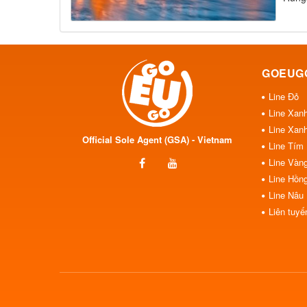
GOEUG
Line Đỏ
Line Xan
Line Xan
Official Sole Agent (GSA) - Vietnam
Line Tím
Line Vàn
Line Hồn
Line Nâu
Liên tuyế