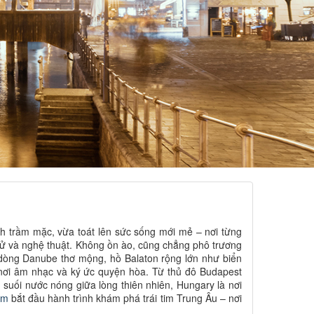
h trầm mặc, vừa toát lên sức sống mới mẻ – nơi từng
sử và nghệ thuật. Không ồn ào, cũng chẳng phô trương
 dòng Danube thơ mộng, hồ Balaton rộng lớn như biển
 nơi âm nhạc và ký ức quyện hòa. Từ thủ đô Budapest
suối nước nóng giữa lòng thiên nhiên, Hungary là nơi
am
bắt đầu hành trình khám phá trái tim Trung Âu – nơi