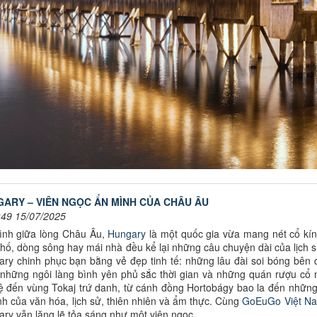
ARY – VIÊN NGỌC ẨN MÌNH CỦA CHÂU ÂU
:49 15/07/2025
ình giữa lòng Châu Âu,
Hungary
là một quốc gia vừa mang nét cổ kín
hố, dòng sông hay mái nhà đều kể lại những câu chuyện dài của lịch 
ry chinh phục bạn bằng vẻ đẹp tinh tế: những lâu đài soi bóng bên
 những ngôi làng bình yên phủ sắc thời gian và những quán rượu cổ
ệ đến vùng Tokaj trứ danh, từ cánh đồng Hortobágy bao la đến những 
inh của văn hóa, lịch sử, thiên nhiên và ẩm thực. Cùng
GoEuGo Việt N
ry vẫn lặng lẽ tỏa sáng như một viên ngọc.