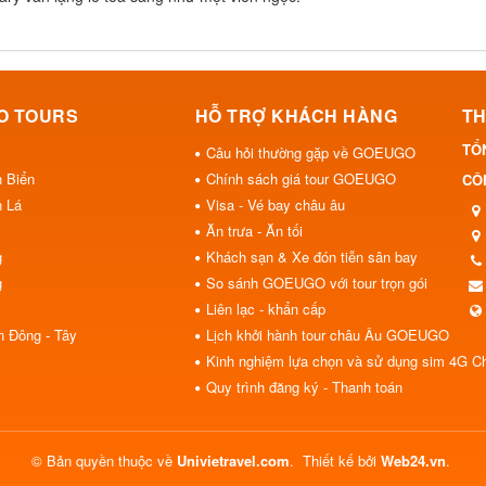
O TOURS
HỖ TRỢ KHÁCH HÀNG
TH
TỔ
Câu hỏi thường gặp về GOEUGO
h Biển
Chính sách giá tour GOEUGO
CÔN
h Lá
Visa - Vé bay châu âu
Ăn trưa - Ăn tối
g
Khách sạn & Xe đón tiễn sân bay
g
So sánh GOEUGO với tour trọn gói
Liên lạc - khẩn cấp
n Đông - Tây
Lịch khởi hành tour châu Âu GOEUGO
Kinh nghiệm lựa chọn và sử dụng sim 4G C
Quy trình đăng ký - Thanh toán
© Bản quyền thuộc về
Univietravel.com
.
Thiết kế bởi
Web24.vn
.