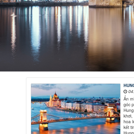
HUNG
04
Ẩn m
góc p
Hunga
khơi,
hoa l
kết t
Hunga