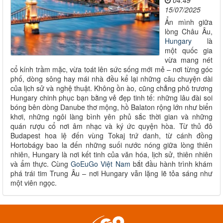
04:49
15/07/2025
Ẩn mình giữa
lòng Châu Âu,
Hungary
là
một quốc gia
vừa mang nét
cổ kính trầm mặc, vừa toát lên sức sống mới mẻ – nơi từng góc
phố, dòng sông hay mái nhà đều kể lại những câu chuyện dài
của lịch sử và nghệ thuật. Không ồn ào, cũng chẳng phô trương
Hungary chinh phục bạn bằng vẻ đẹp tinh tế: những lâu đài soi
bóng bên dòng Danube thơ mộng, hồ Balaton rộng lớn như biển
khơi, những ngôi làng bình yên phủ sắc thời gian và những
quán rượu cổ nơi âm nhạc và ký ức quyện hòa. Từ thủ đô
Budapest hoa lệ đến vùng Tokaj trứ danh, từ cánh đồng
Hortobágy bao la đến những suối nước nóng giữa lòng thiên
nhiên, Hungary là nơi kết tinh của văn hóa, lịch sử, thiên nhiên
và ẩm thực. Cùng
GoEuGo Việt Nam
bắt đầu hành trình khám
phá trái tim Trung Âu – nơi Hungary vẫn lặng lẽ tỏa sáng như
một viên ngọc.