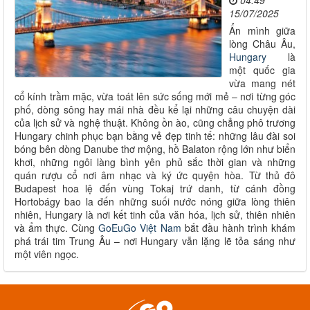
04:49
15/07/2025
Ẩn mình giữa
lòng Châu Âu,
Hungary
là
một quốc gia
vừa mang nét
cổ kính trầm mặc, vừa toát lên sức sống mới mẻ – nơi từng góc
phố, dòng sông hay mái nhà đều kể lại những câu chuyện dài
của lịch sử và nghệ thuật. Không ồn ào, cũng chẳng phô trương
Hungary chinh phục bạn bằng vẻ đẹp tinh tế: những lâu đài soi
bóng bên dòng Danube thơ mộng, hồ Balaton rộng lớn như biển
khơi, những ngôi làng bình yên phủ sắc thời gian và những
quán rượu cổ nơi âm nhạc và ký ức quyện hòa. Từ thủ đô
Budapest hoa lệ đến vùng Tokaj trứ danh, từ cánh đồng
Hortobágy bao la đến những suối nước nóng giữa lòng thiên
nhiên, Hungary là nơi kết tinh của văn hóa, lịch sử, thiên nhiên
và ẩm thực. Cùng
GoEuGo Việt Nam
bắt đầu hành trình khám
phá trái tim Trung Âu – nơi Hungary vẫn lặng lẽ tỏa sáng như
một viên ngọc.