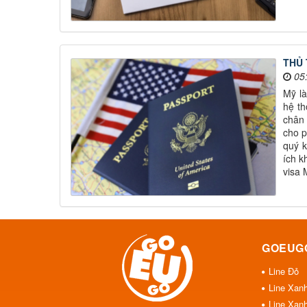
THỦ 
05
Mỹ là
hệ th
chân 
cho p
quý k
ích k
visa 
GOEUG
Line Đỏ
Line Xan
Line Xan