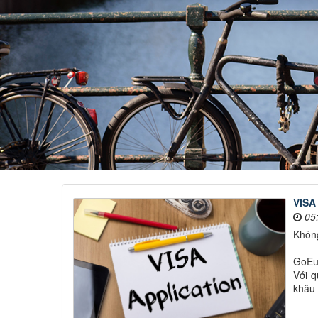
VISA
05
Không
GoEuG
Với q
khâu 