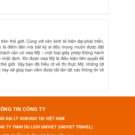
rên thế giới. Cùng với nền kinh tế hiện đại phát triển,
ôn là điểm đến mà bất kỳ ai đều mong muốn được đặt
 khách cần có visa Mỹ – một loại giấy phép thông hành
nhất định. Xin được visa Mỹ là điều kiện tiên quyết để
ế giới. Vậy bạn đã hiểu rõ về thị thực Mỹ, những lợi
t này sẽ giúp bạn nắm được tất tần tật các thông tin về
ÔNG TIN CÔNG TY
NG ĐẠI LÝ GOEUGO TẠI VIỆT NAM
G TY TNHH DU LỊCH UNIVIET (UNIVIET TRAVEL)