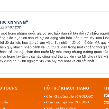
TỤC XIN VISA MỸ
:22 31/07/2024
 một trong những quốc gia có sức hấp dẫn rất lớn đối với nhiều người t
ống giáo dục tiên tiến và sự đa dạng văn hóa nên nước Mỹ luôn lu
tới để du lịch, học tập và làm việc. Tuy nhiên, để có thể đến Mỹ, quý
hép quý khách nhập cảnh và lưu trú tại đây trong một khoảng thời gian 
hách có thể đặt chân đến nước Mỹ một trong những cường quốc của th
hi có trong tay tấm visa này cũng như thủ tục xin visa Mỹ chưa? Bài viế
Mỹ cũng như kinh nghiệm xin visa Mỹ mới nhất và chi tiết nhất.
O TOURS
HỖ TRỢ KHÁCH HÀNG
TH
TỔ
Câu hỏi thường gặp về GOEUGO
h Biển
Chính sách giá tour GOEUGO
CÔN
h Lá
Visa - Vé bay châu âu