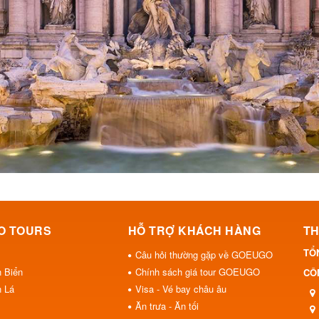
O TOURS
HỖ TRỢ KHÁCH HÀNG
TH
TỔ
Câu hỏi thường gặp về GOEUGO
h Biển
Chính sách giá tour GOEUGO
CÔN
h Lá
Visa - Vé bay châu âu
Ăn trưa - Ăn tối