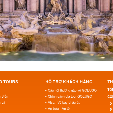
O TOURS
HỖ TRỢ KHÁCH HÀNG
TH
TỔ
Câu hỏi thường gặp về GOEUGO
h Biển
Chính sách giá tour GOEUGO
CÔN
h Lá
Visa - Vé bay châu âu
Ăn trưa - Ăn tối