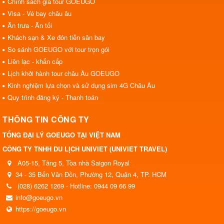
Chính sách giá tour GOEUGO
Visa - Vé bay châu âu
Ăn trưa - Ăn tối
Khách sạn & Xe đón tiễn sân bay
So sánh GOEUGO với tour trọn gói
Liên lạc - khẩn cấp
Lịch khởi hành tour châu Âu GOEUGO
Kinh nghiệm lựa chọn và sử dụng sim 4G Châu Âu
Quy trình đăng ký - Thanh toán
THÔNG TIN CÔNG TY
TỔNG ĐẠI LÝ GOEUGO TẠI VIỆT NAM
CÔNG TY TNHH DU LỊCH UNIVIET (UNIVIET TRAVEL)
A05-15, Tầng 5, Tòa nhà Saigon Royal
34 - 35 Bến Vân Đồn, Phường 12, Quận 4, TP. HCM
(028) 6262 1269 - Hotline: 0944 09 66 99
info@goeugo.vn
https://goeugo.vn