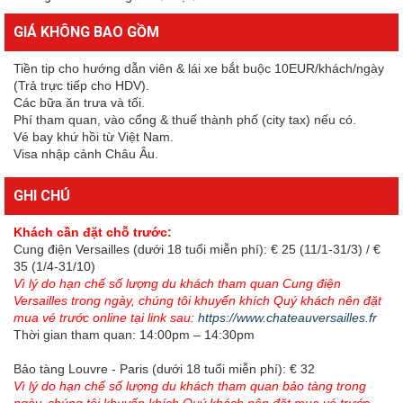
GIÁ KHÔNG BAO GỒM
Tiền tip cho hướng dẫn viên & lái xe bắt buộc 10EUR/khách/ngày
(Trả trực tiếp cho HDV).
Các bữa ăn trưa và tối.
Phí tham quan, vào cổng & thuế thành phố (city tax) nếu có.
Vé bay khứ hồi từ Việt Nam.
Visa nhập cảnh Châu Âu.
GHI CHÚ
Khách cần đặt chỗ trước:
Cung điện Versailles (dưới 18 tuổi miễn phí): € 25 (11/1-31/3) / €
35 (1/4-31/10)
Vì lý do hạn chế số lượng du khách tham quan Cung điện
Versailles trong ngày, chúng tôi khuyến khích Quý khách nên đặt
mua vé trước online tại link sau:
https://www.chateauversailles.fr
Thời gian tham quan: 14:00pm – 14:30pm
Bảo tàng Louvre - Paris (dưới 18 tuổi miễn phí): € 32
Vì lý do hạn chế số lượng du khách tham quan bảo tàng trong
ngày, chúng tôi khuyến khích Quý khách nên đặt mua vé trước