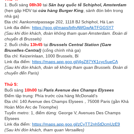
1. Buổi sáng
08h30
tại
Sân bay quốc tế Schiphol, Amsterdam
(hẹn gặp HDV tại
cửa hàng Burger King
, sảnh đón bên trong
nhà ga)
Địa chỉ: Aankomstpassage 202, 1118 BJ Schiphol, Hà Lan
Link địa điểm:
https://goo.gl/maps/btfnAWGwAkTFGGSY7
(S
au khi đón khách, đoàn không tham quan Amsterdam. Đoàn di
chuyển đi Brussels)
2. Buổi chiều
13h45
tại
Brussels Central Station (Gare
Bruxelles-Central)
(cổng chính nhà ga)
Địa chỉ: Keizerinlaan, 1000 Brussels, Bỉ
Link địa điểm:
https://maps.app.goo.gl/j4gZ87YK1cyc5ueCA
(Sau khi đón khách, đoàn sẽ không tham quan Brussels. Đoàn di
chuyển đến Paris)
Thứ 5:
Buổi sáng
10h00
tại
Paris Avenue des Champs Elysees
Điểm tập trung: Phía trước cửa hàng McDonald's
Địa chỉ:
140 Avenue des Champs Elysees，75008 Paris (gần Khả
Hoàn Môn Arc de Triomphe)
Tuyến metro: 1, điểm dừng: George V, Avenues Des Champs
Elysees
Link địa điểm:
https://maps.app.goo.gl/zCyTT2nh5tDcmUzE9
(Sau khi đón khách, tham quan Versailles)