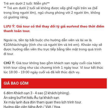
Trẻ em dưới 2 tuổi: Miễn phí**
** Trẻ em dưới 2 tuổi sẽ không được xếp ghế ngồi trên xe (bế
trong lòng người lớn), ngủ chung phòng với 2 người lớn, không
có giường riêng.
LƯU Ý: Giá tour có thể thay đổi tỷ giá eur/vnd theo thời điểm
thanh toán tour.
Ngoài ra, tiền tip bắt buộc cho hướng dẫn viên và lái xe là
€10/khách/ngày (tính cho cả người lớn và trẻ em). Khoản này sẽ
được hướng dẫn viên thu trực tiếp bằng tiền mặt trong quá trình
đi tour.
CHÚ Ý:
Giá tour không bao gồm khách sạn ngày cuối của hành
trình tour cũng như các chương trình 1 ngày tour. Vì tour kết thúc
lúc 18:00 - 19:00 ngày cuối và đã kết thúc dịch vụ.
GIÁ BAO GỒM
6 đêm Khách sạn 3 - 4 sao (2 khách/phòng).
Ăn sáng buffet kiểu Âu tại khách sạn.
Xe máy lạnh đưa đón tham quan theo lịch trình tour.
Hướng dẫn viên tiếng Anh / Việt / Hoa.