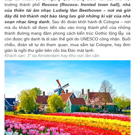
trường thành phố
Rococo (Rococo- fronted town hall), nhà
của thiên tài âm nhạc Ludwig Van Beethoven – nơi mà giờ
đây đã trở thành một bảo tàng lưu giữ những kỉ vật của nhà
soạn nhạc lừng danh
.
Sau đó đoàn khởi hành đi Cologne – nơi
mà du khách sẽ được tiến sâu vào trong thành phố của những
thánh đường mang đậm phong cách kiến trúc Gothic lộng lẫy, và
còn được ghi danh là di sản thế giới do UNESCO công nhận. Buổi
chiều, đoàn sẽ tự do tham quan, mua sắm tại Cologne, hay đơn
giản là ngồi thư giãn bên cốc bia Đức mát lạnh.
Khách sạn: 3* tại Amsterdam hay khu vực lân cận.