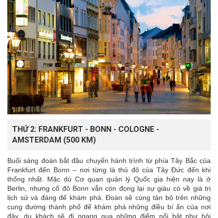
THỨ 2: FRANKFURT - BONN - COLOGNE -
AMSTERDAM (500 KM)
Buổi sáng đoàn bắt đầu chuyến hành trình từ phía Tây Bắc của
Frankfurt đến Bonn – nơi từng là thủ đô của Tây Đức đến khi
thống nhất. Mặc dù Cơ quan quản lý Quốc gia hiện nay là ở
Berlin, nhưng cố đô Bonn vẫn còn đọng lại sự giàu có về giá trị
lịch sử và đáng để khám phá. Đoàn sẽ cùng tản bộ trên những
cung đường thành phố để khám phá những điều bí ẩn của nơi
đây, du khách sẽ đi ngang qua những điểm nổi bật như hội