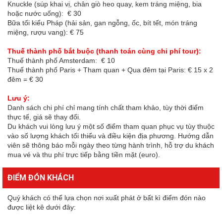
Knuckle (súp khai vị, chân giò heo quay, kem tráng miệng, bia
hoặc nước uống): € 30
Bữa tối kiểu Pháp (hải sản, gan ngỗng, ốc, bít tết, món tráng
miệng, rượu vang): € 75
Thuế thành phố bắt buộc (thanh toán cùng chi phí tour):
Thuế thành phố Amsterdam: € 10
Thuế thành phố Paris + Tham quan + Qua đêm tại Paris: € 15 x 2
đêm = € 30
Lưu ý:
Danh sách chi phí chỉ mang tính chất tham khảo, tùy thời điểm
thực tế, giá sẽ thay đổi.
Du khách vui lòng lưu ý một số điểm tham quan phục vụ tùy thuộc
vào số lượng khách tối thiểu và điều kiện địa phương. Hướng dẫn
viên sẽ thông báo mỗi ngày theo từng hành trình, hỗ trợ du khách
mua vé và thu phí trực tiếp bằng tiền mặt (euro).
ĐIỂM ĐÓN KHÁCH
Quý khách có thể lựa chọn nơi xuất phát ở bất kì điểm đón nào
được liệt kê dưới đây: