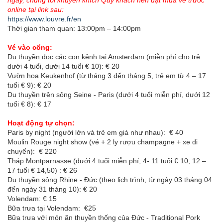
online tại link sau:
https://www.louvre.fr/en
Thời gian tham quan: 13:00pm – 14:00pm
Vé vào cổng:
Du thuyền dọc các con kênh tại Amsterdam (miễn phí cho trẻ
dưới 4 tuổi, dưới 14 tuổi € 10): € 20
Vườn hoa Keukenhof (từ tháng 3 đến tháng 5, trẻ em từ 4 – 17
tuổi € 9): € 20
Du thuyền trên sông Seine - Paris (dưới 4 tuổi miễn phí, dưới 12
tuổi € 8): € 17
Hoạt động tự chọn:
Paris by night (người lớn và trẻ em giá như nhau): € 40
Moulin Rouge night show (vé + 2 ly rượu champagne + xe di
chuyển): € 220
Tháp Montparnasse (dưới 4 tuổi miễn phí, 4- 11 tuổi € 10, 12 –
17 tuổi € 14,50) : € 26
Du thuyền sông Rhine - Đức (theo lịch trình, từ ngày 03 tháng 04
đến ngày 31 tháng 10): € 20
Volendam: € 15
Bữa trưa tại Volendam: €25
Bữa trưa với món ăn thuyền thống của Đức - Traditional Pork