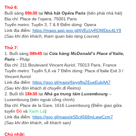
Thứ 6:
Buổi sáng
09h30
tại
Nhà hát Opéra Paris
(bên phải nhà hát)
Địa chỉ: Place de I'opera, 75001 Paris
Tuyến metro: Tuyến 3, 7 & 8 Điểm dừng: Opera
Link địa điểm:
https://maps.app.goo.gl/tjVEcUyRQMDoc4LY9
(Sau khi đón khách, tham quan bảo tàng Lourve)
Thứ 7:
1. Buổi sáng
08h45
tại
Cửa hàng McDonald’s Place d’Italie,
Paris
– Pháp
Địa chỉ: 211 Boulevard Vincent Auriol, 75013 Paris, France
Tuyến metro: Tuyến 5,6 và 7 Điểm dừng: Place d’Italie Exit 3 /
Vincent Auriol
Link địa điểm:
https://goo.gl/maps/6pygffqZEueEubAA7
(Sau khi đón khách di chuyển đi Reims)
2. Buổi tối
18h30
tại
Nhà ga trung tâm Luxembourg
–
Luxembourg (bên ngoài cổng chính)
Địa chỉ: Place de la Gare, 1616 Luxembourg (Điểm giao giữa
tuyến
Đỏ
và
Xanh Lá
)
Link địa điểm:
https://goo.gl/maps/eS5cjt568mLwwCzm7
(Sau khi đón khách, về khách sạn)
Chủ nhật: