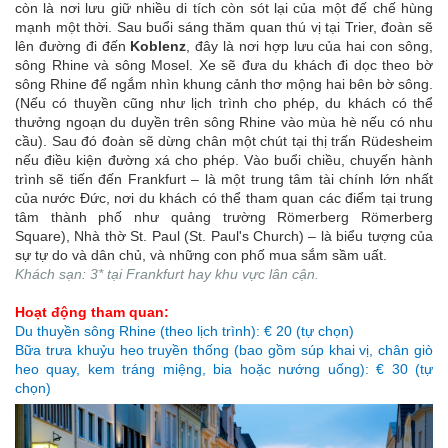
còn là nơi lưu giữ nhiều di tích còn sót lại của một đế chế hùng
mạnh một thời. Sau buổi sáng thăm quan thú vị tại Trier, đoàn sẽ
lên đường đi đến
Koblenz
, đây là nơi hợp lưu của hai con sông,
sông Rhine và sông Mosel. Xe sẽ đưa du khách đi dọc theo bờ
sông Rhine để ngắm nhìn khung cảnh thơ mộng hai bên bờ sông.
(Nếu có thuyền cũng như lịch trình cho phép, du khách có thể
thưởng ngoạn du duyền trên sông Rhine vào mùa hè nếu có nhu
cầu). Sau đó đoàn sẽ dừng chân một chút tại thị trấn Rüdesheim
nếu điều kiện đường xá cho phép. Vào buổi chiều, chuyến hành
trình sẽ tiến đến Frankfurt – là một trung tâm tài chính lớn nhất
của nước Đức, nơi du khách có thể tham quan các điểm tại trung
tâm thành phố như quảng trường Römerberg Römerberg
Square), Nhà thờ St. Paul (St. Paul's Church) – là biểu tượng của
sự tự do và dân chủ, và những con phố mua sắm sầm uất.
Khách sạn: 3* tại Frankfurt hay khu vực lân cận.
Hoạt động tham quan:
Du thuyền sông Rhine (theo lịch trình): € 20 (tự chọn)
Bữa trưa khuỷu heo truyền thống (bao gồm súp khai vị, chân giò
heo quay, kem tráng miệng, bia hoặc nướng uống): € 30 (tự
chọn)