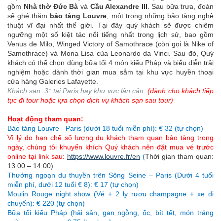
gồm
Nhà thờ Đức Bà
và
Cầu Alexandre III
. Sau bữa trưa, đoàn
sẽ ghé thăm
bảo tàng Louvre
, một trong những bảo tàng nghệ
thuật vĩ đại nhất thế giới. Tại đây quý khách sẽ được chiêm
ngưỡng một số kiệt tác nổi tiếng nhất trong lịch sử, bao gồm
Venus de Milo, Winged Victory of Samothrace (còn gọi là Nike of
Samothrace) và Mona Lisa của Leonardo da Vinci. Sau đó, Quý
khách có thể chọn dùng bữa tối 4 món kiểu Pháp và biểu diễn trải
nghiệm hoặc dành thời gian mua sắm tại khu vực huyền thoại
cửa hàng Galeries Lafayette.
Khách sạn: 3* tại Paris hay khu vực lân cận.
(dành cho khách tiếp
tục đi tour hoặc lựa chọn dịch vụ khách sạn sau tour)
Hoạt động tham quan:
Bảo tàng Louvre - Paris (dưới 18 tuổi miễn phí): € 32 (tự chọn)
Vì lý do hạn chế số lượng du khách tham quan bảo tàng trong
ngày, chúng tôi khuyến khích Quý khách nên đặt mua vé trước
online tại link sau:
https://www.louvre.fr/en
(
Thời gian tham quan:
13:00 – 14:00)
Thưởng ngoạn du thuyền trên Sông Seine – Paris (Dưới 4 tuổi
miễn phí, dưới 12 tuổi € 8): € 17 (tự chọn)
Moulin Rouge night show (Vé + 2 ly rượu champagne + xe di
chuyển): € 220 (tự chọn)
Bữa tối kiểu Pháp (hải sản, gan ngỗng, ốc, bít tết, món tráng