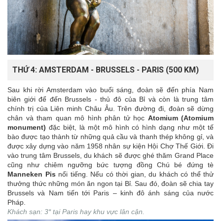
THỨ 4: AMSTERDAM - BRUSSELS - PARIS (500 KM)
Sau khi rời Amsterdam vào buổi sáng, đoàn sẽ đến phía Nam
biên giới để đến Brussels - thủ đô của Bỉ và còn là trung tâm
chính trị của Liên minh Châu Âu. Trên đường đi, đoàn sẽ dừng
chân và tham quan mô hình phân tử học
Atomium (Atomium
monument)
đặc biệt, là một mô hình có hình dạng như một tế
bào được tạo thành từ những quả cầu và thanh thép không gỉ, và
được xây dựng vào năm 1958 nhân sự kiện Hội Chợ Thế Giới. Đi
vào trung tâm Brussels, du khách sẽ được ghé thăm Grand Place
cũng như chiêm ngưỡng bức tượng đồng Chú bé đứng tè
Manneken Pis
nổi tiếng. Nếu có thời gian, du khách có thể thử
thưởng thức những món ăn ngon tại Bỉ. Sau đó, đoàn sẽ chia tay
Brussels và Nam tiến tới Paris – kinh đô ánh sáng của nước
Pháp.
Khách sạn: 3* tại Paris hay khu vực lân cận.