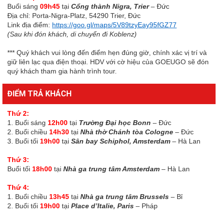
Buổi sáng
09h45
tại
Cổng thành Nigra, Trier
– Đức
Địa chỉ: Porta-Nigra-Platz, 54290 Trier, Đức
Link địa điểm:
https://goo.gl/maps/5V89tzyEay95fGZ77
(Sau khi đón khách, di chuyển đi Koblenz)
*** Quý khách vui lòng đến điểm hẹn đúng giờ, chính xác vị trí và
giữ liên lạc qua điện thoại. HDV với cờ hiệu của GOEUGO sẽ đón
quý khách tham gia hành trình tour.
ĐIỂM TRẢ KHÁCH
Thứ 2:
1. Buổi sáng
12h00
tại
Trường Đại học Bonn
– Đức
2. Buổi chiều
14h30
tại
Nhà thờ Chánh tòa Cologne
– Đức
3. Buổi tối
19h00
tại
Sân bay Schiphol, Amsterdam
– Hà Lan
Thứ 3:
Buổi tối
18h00
tại
Nhà ga trung tâm Amsterdam
– Hà Lan
Thứ 4:
1. Buổi chiều
13h45
tại
Nhà ga trung tâm Brussels
– Bỉ
2. Buổi tối
19h00
tại
Place d’Italie, Paris
– Pháp