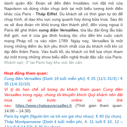
danh quân đội. Đoàn sẽ đến điện Invalides, nơi đặt mộ của
Napoleon và dừng chân chụp ảnh tại một biểu tượng kinh điển
khác của Paris -
Tháp Eiffel
. Du khách sẽ có thời gian tự do để
chụp hình, di dạo khu vực xung quanh hay dùng bữa trưa.
Sau đó
xe sẽ đưa đoàn rời khỏi trung tâm thành phố, đến vùng ngoại ô
Paris để ghé thăm
cung điện Versailles
, tòa lâu đài lộng lẫu bậc
thế giới, nơi ở của gia đình hoàng tộc cho đến khi cuộc cách
mạng Pháp nổ ra vào năm 1789. Ngày nay, Versailles là một
trong những điểm du lịch yêu thích nhất của du khách mỗi khi có
dịp đến thăm Paris.
Vào buổi tối, du khách có thế lựa chọn tham
dự một trong những show biểu diễn nghệ thuật đặc sắc của Paris.
Khách sạn: 3* tại Paris hay khu vực lân cận.
Hoạt động tham quan:
Cung điện Versailles (Dưới 18 tuổi miễn phí): € 25 (11/1-31/3) / €
35 (1/4-31/10)
Vì lý do hạn chế số lượng du khách tham quan Cung điện
Versailles trong ngày, chúng tôi khuyến khích Quý khách nên đặt
mua vé trước online tại link
sau:
https://www.chateauversailles.fr
(Thời gian tham quan:
14:00 – 14:30)
Paris by night (Người lớn và trẻ em giá như nhau): € 40 (tự chọn)
Tháp Montparnasse (Dưới 4 tuổi miễn phí, 4- 11 tuổi € 10, 12 –