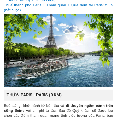
17 tuổi € 14,50): € 26 (tự chọn)
Thuế thành phố Paris + Tham quan + Qua đêm tại Paris: € 15
(bắt buộc)
THỨ 6: PARIS - PARIS (0 KM)
Buổi sáng, khởi hành từ bến tàu và
đi thuyền ngắm cảnh trên
sông Seine
với chi phí tự túc. Sau đó Quý khách sẽ được lựa
chọn các điểm tham quan mang tính biểu tượng của Paris, bao