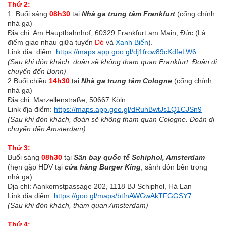
Thứ 2:
1. Buổi sáng
08h30
tại
Nhà ga trung tâm Frankfurt
(cổng chính
nhà ga)
Địa chỉ: Am Hauptbahnhof, 60329 Frankfurt am Main, Đức (Là
điểm giao nhau giữa tuyến
Đỏ
và
Xanh Biển
).
Link địa điểm:
https://maps.app.goo.gl/dj1frcw89cKdfeLW6
(
Sau khi đón khách, đoàn sẽ không tham quan Frankfurt. Đoàn di
chuyển đến Bonn)
2.Buổi chiều
14h30
tại
Nhà ga trung tâm Cologne
(cổng chính
nhà ga)
Địa chỉ: Marzellenstraße, 50667 Köln
Link địa điểm:
https://maps.app.goo.gl/dRuhBwtJs1Q1CJSn9
(Sau khi đón khách, đoàn sẽ không tham quan Cologne. Đoàn di
chuyển đến Amsterdam)
Thứ 3:
Buổi sáng
08h30
tại
Sân bay quốc tế Schiphol, Amsterdam
(hẹn gặp HDV tại
cửa hàng Burger King
, sảnh đón bên trong
nhà ga)
Địa chỉ: Aankomstpassage 202, 1118 BJ Schiphol, Hà Lan
Link địa điểm:
https://goo.gl/maps/btfnAWGwAkTFGGSY7
(Sau khi đón khách, tham quan Amsterdam)
Thứ 4: