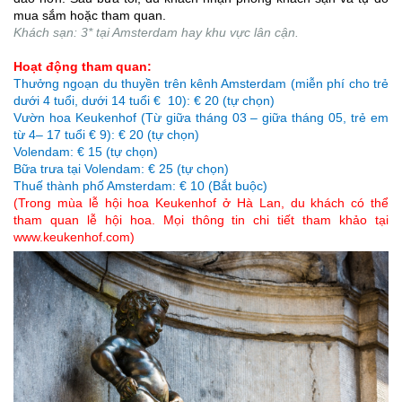
mua sắm hoặc tham quan.
Khách sạn: 3* tại Amsterdam hay khu vực lân cận.
Hoạt động tham quan:
Thưởng ngoạn du thuyền trên kênh Amsterdam (miễn phí cho trẻ
dưới 4 tuổi, dưới 14 tuổi € 10): € 20 (tự chọn)
Vườn hoa Keukenhof (Từ giữa tháng 03 – giữa tháng 05, trẻ em
từ 4– 17 tuổi € 9): € 20 (tự chọn)
Volendam: € 15 (tự chọn)
Bữa trưa tại Volendam: € 25 (tự chọn)
Thuế thành phố Amsterdam: € 10 (Bắt buộc)
(Trong mùa lễ hội hoa Keukenhof ở Hà Lan, du khách có thể
tham quan lễ hội hoa. Mọi thông tin chi tiết tham khảo tại
www.keukenhof.com)