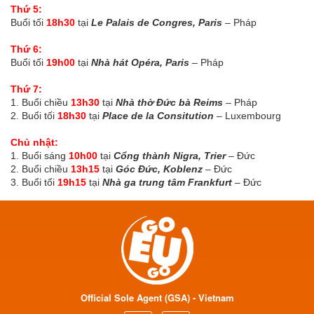
Thứ 5:
Buổi tối
18h30
tại
Le Palais de Congres, Paris
– Pháp
Thứ 6:
Buổi tối
19h00
tại
Nhà hát Opéra, Paris
– Pháp
Thứ 7:
1. Buổi chiều
13h30
tại
Nhà thờ Đức bà Reims
– Pháp
2. Buổi tối
18h30
tại
Place de la Consitution
– Luxembourg
Chủ nhật:
1. Buổi sáng
10h00
tại
Cổng thành Nigra, Trier
– Đức
2. Buổi chiều
13h15
tại
Góc Đức, Koblenz
– Đức
3. Buổi tối
19h15
tại
Nhà ga trung tâm Frankfurt
– Đức
Official Sole Agent (GSA) - Vietnam