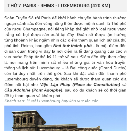
THỨ 7: PARIS - REIMS - LUXEMBOURG (420 KM)
Đoàn Tuyến Đỏ rời Paris để khởi hành chuyến hành trình thưởng
ngoạn cảnh sắc đến vùng nông thôn được mệnh danh là Thủ phủ
của rượu Champagne, nổi tiếng khắp thế giới nhờ loại rượu vang
trắng sủi bọt được sản xuất tại đây. Đoàn sẽ được tận hưởng
từng khoảnh khắc ngắm nhìn các điểm tham quan lịch sử của thủ
phủ tỉnh Reims, bao gồm
Nhà thờ thành phố
- là một điểm đến
di sản quan trọng vì đây là nơi diễn ra lễ đăng quang của các vị
vua nước Pháp từ thế kỷ 11 trở về sau. Điểm đến tiếp theo cũng
là nơi mang trên mình rất nhiều những giá trị văn hóa truyền
thống và lịch sử: Luxembourg – là Đại công quốc (Grand Duchy)
còn lại duy nhất trên thế giới. Sau khi đặt chân đến thành phố
Luxembourg duyên dáng, du khách sẽ được tham quan các địa
điểm nổi bật như
Viện Lập Pháp (Place de Constitution)
và
Cầu Adolphe (Pont Adolphe)
, sau đó du khách sẽ có thời gian
để tự tham quan và khám phá.
Khách sạn: 3* tại Luxembourg hay khu vực lân cận.