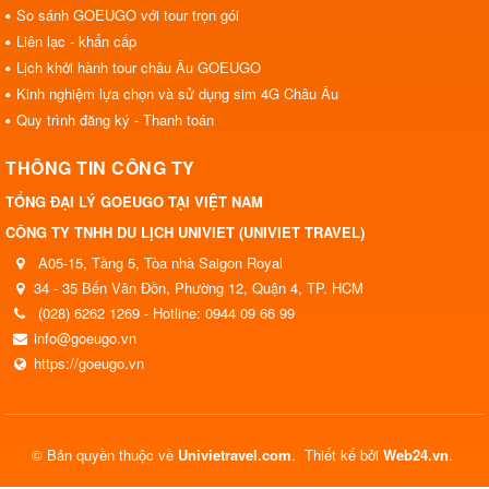
So sánh GOEUGO với tour trọn gói
Liên lạc - khẩn cấp
Lịch khởi hành tour châu Âu GOEUGO
Kinh nghiệm lựa chọn và sử dụng sim 4G Châu Âu
Quy trình đăng ký - Thanh toán
THÔNG TIN CÔNG TY
TỔNG ĐẠI LÝ GOEUGO TẠI VIỆT NAM
CÔNG TY TNHH DU LỊCH UNIVIET (UNIVIET TRAVEL)
A05-15, Tầng 5, Tòa nhà Saigon Royal
34 - 35 Bến Vân Đồn, Phường 12, Quận 4, TP. HCM
(028) 6262 1269 - Hotline: 0944 09 66 99
info@goeugo.vn
https://goeugo.vn
© Bản quyền thuộc về
Univietravel.com
.
Thiết kế bởi
Web24.vn
.