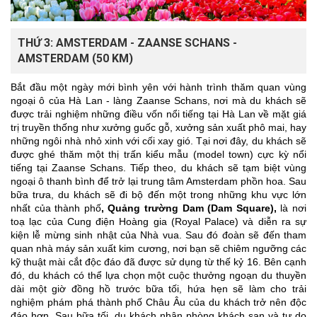
THỨ 3: AMSTERDAM - ZAANSE SCHANS -
AMSTERDAM (50 KM)
Bắt đầu một ngày mới bình yên với hành trình thăm quan vùng
ngoại ô của Hà Lan - làng Zaanse Schans, nơi mà du khách sẽ
được trải nghiệm những điều vốn nổi tiếng tại Hà Lan về mặt giá
trị truyền thống như xưởng guốc gỗ, xưởng sản xuất phô mai, hay
những ngôi nhà nhỏ xinh với cối xay gió. Tại nơi đây, du khách sẽ
được ghé thăm một thị trấn kiểu mẫu (model town) cực kỳ nổi
tiếng tại Zaanse Schans. Tiếp theo, du khách sẽ tạm biệt vùng
ngoại ô thanh bình để trở lại trung tâm Amsterdam phồn hoa. Sau
bữa trưa, du khách sẽ đi bộ đến một trong những khu vực lớn
nhất của thành phố
, Quảng trường Dam (Dam Square),
là nơi
toạ lạc của Cung điện Hoàng gia (Royal Palace) và diễn ra sự
kiện lễ mừng sinh nhật của Nhà vua. Sau đó đoàn sẽ đến tham
quan nhà máy sản xuất kim cương, nơi bạn sẽ chiêm ngưỡng các
kỹ thuật mài cắt độc đáo đã được sử dụng từ thế kỷ 16. Bên cạnh
đó, du khách có thể lựa chọn một cuộc thưởng ngoạn du thuyền
dài một giờ đồng hồ trước bữa tối, hứa hẹn sẽ làm cho trải
nghiệm phám phá thành phố Châu Âu của du khách trở nên độc
đáo hơn. Sau bữa tối, du khách nhận phòng khách sạn và tự do