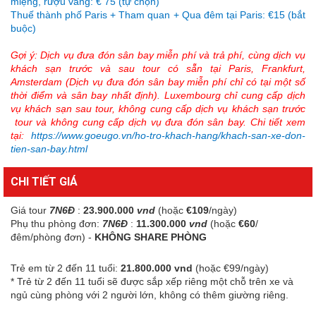
miệng, rượu vang: € 75 (tự chọn)
Thuế thành phố Paris + Tham quan + Qua đêm tại Paris: €15 (bắt
buộc)
Gợi
ý:
Dịch vụ đưa đón sân bay miễn phí và trả phí, cùng dịch vụ
khách sạn trước và sau tour có sẵn tại Paris, Frankfurt,
Amsterdam (Dịch vụ đưa đón sân bay miễn phí chỉ có tại một số
thời điểm và sân bay nhất định). Luxembourg chỉ cung cấp dịch
vụ khách sạn sau tour, không cung cấp dịch vụ khách sạn trước
tour và không cung cấp dịch vụ đưa đón sân bay. Chi tiết xem
tại:
https://www.goeugo.vn/ho-tro-khach-hang/khach-san-xe-don-
tien-san-bay.html
CHI TIẾT GIÁ
Giá tour
7N6Đ
:
23.900.000
vnd
(hoặc
€109
/ngày)
Phụ thu phòng đơn:
7N6Đ
:
11.300.000
vnd
(hoặc
€60
/
đêm/phòng đơn) -
KHÔNG SHARE PHÒNG
Trẻ em từ 2 đến 11 tuổi:
21.800.000 vnd
(hoặc €99/ngày)
* Trẻ từ 2 đến 11 tuổi sẽ được sắp xếp riêng một chỗ trên xe và
ngủ cùng phòng với 2 người lớn, không có thêm giường riêng.