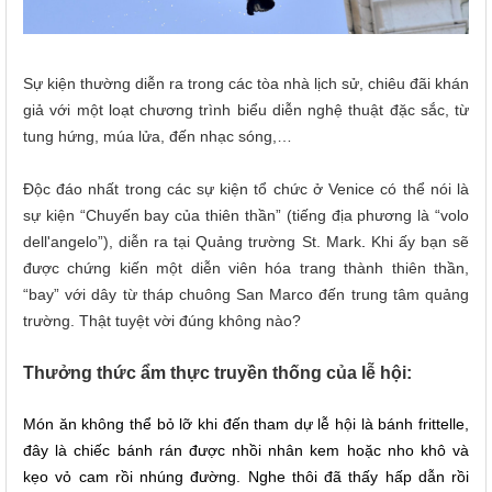
Sự kiện thường diễn ra trong các tòa nhà lịch sử, chiêu đãi khán
giả với một loạt chương trình biểu diễn nghệ thuật đặc sắc, từ
tung hứng, múa lửa, đến nhạc sóng,…
Độc đáo nhất trong các sự kiện tổ chức ở Venice có thể nói là
sự kiện “Chuyến bay của thiên thần” (tiếng địa phương là “volo
dell'angelo”), diễn ra tại
Quảng trường St. Mark
.
Khi ấy bạn sẽ
được chứng kiến một diễn viên hóa trang thành thiên thần,
“bay” với dây từ tháp chuông San Marco đến trung tâm quảng
trường. Thật tuyệt vời đúng không nào?
Thưởng thức ẩm thực truyền thống của lễ hội:
Món ăn không thể bỏ lỡ khi đến tham dự lễ hội là bánh frittelle,
đây là chiếc bánh rán được nhồi nhân kem hoặc nho khô và
kẹo vỏ cam rồi nhúng đường. Nghe thôi đã thấy hấp dẫn rồi