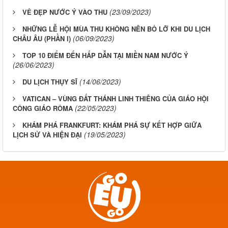
(23/09/2023)
VẺ ĐẸP NƯỚC Ý VÀO THU
NHỮNG LỄ HỘI MÙA THU KHÔNG NÊN BỎ LỠ KHI DU LỊCH
(06/09/2023)
CHÂU ÂU (PHẦN I)
TOP 10 ĐIỂM ĐẾN HẤP DẪN TẠI MIỀN NAM NƯỚC Ý
(26/06/2023)
(14/06/2023)
DU LỊCH THỤY SĨ
VATICAN – VÙNG ĐẤT THÁNH LINH THIÊNG CỦA GIÁO HỘI
(22/05/2023)
CÔNG GIÁO RÔMA
KHÁM PHÁ FRANKFURT: KHÁM PHÁ SỰ KẾT HỢP GIỮA
(19/05/2023)
LỊCH SỬ VÀ HIỆN ĐẠI