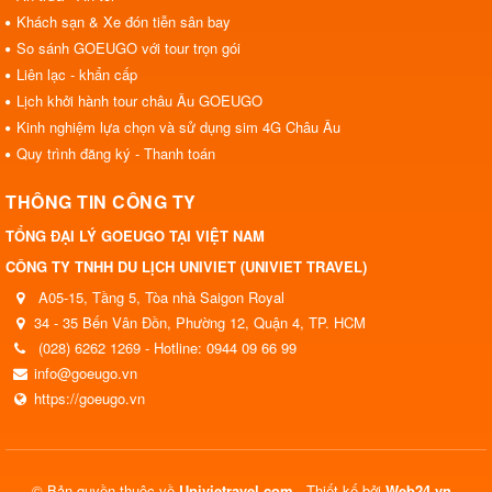
Khách sạn & Xe đón tiễn sân bay
So sánh GOEUGO với tour trọn gói
Liên lạc - khẩn cấp
Lịch khởi hành tour châu Âu GOEUGO
Kinh nghiệm lựa chọn và sử dụng sim 4G Châu Âu
Quy trình đăng ký - Thanh toán
THÔNG TIN CÔNG TY
TỔNG ĐẠI LÝ GOEUGO TẠI VIỆT NAM
CÔNG TY TNHH DU LỊCH UNIVIET (UNIVIET TRAVEL)
A05-15, Tầng 5, Tòa nhà Saigon Royal
34 - 35 Bến Vân Đồn, Phường 12, Quận 4, TP. HCM
(028) 6262 1269 - Hotline: 0944 09 66 99
info@goeugo.vn
https://goeugo.vn
© Bản quyền thuộc về
Univietravel.com
.
Thiết kế bởi
Web24.vn
.