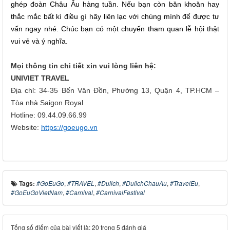
ghép đoàn Châu Âu hàng tuần. Nếu bạn còn băn khoăn hay
thắc mắc bất kì điều gì hãy liên lạc với chúng mình để được tư
vấn ngay nhé. Chúc bạn có một chuyến tham quan lễ hội thật
vui vẻ và ý nghĩa.
Mọi thông tin chi tiết xin vui lòng liên hệ:
UNIVIET TRAVEL
Địa chỉ: 34-35 Bến Vân Đồn, Phường 13, Quận 4, TP.HCM –
Tòa nhà Saigon Royal
Hotline: 09.44.09.66.99
Website:
https://goeugo.vn
Tags:
#GoEuGo
,
#TRAVEL
,
#Dulich
,
#DulichChauAu
,
#TravelEu
,
#GoEuGoVietNam
,
#Carnival
,
#CarnivalFestival
Tổng số điểm của bài viết là: 20 trong 5 đánh giá