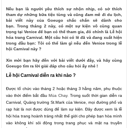
Nếu bạn là người yêu thích sự nhộn nhịp, có sở thích
tham dự những bữa tiệc tùng và cũng đam mê đi du lịch,
bài viết này của Goeugo chắc chắn sẽ dành cho
bạn. Trong tháng 2 này, có một sự kiện vô cùng quan
trọng tại Venice để bạn có thể tham gia, đó chính là Lễ hội
hóa trang Carnival. Một câu hỏi có lẽ đã và đang xuất hiện
trong đầu bạn: Tôi có thể làm gì nếu đến Venice trong lễ
hội Carnival này ?
Xin mời bạn hãy đến với bài viết dưới đây, và hãy cùng
Goeugo tìm ra lời giải đáp cho câu hỏi ấy nhé !
Lễ hội Carnival diễn ra khi nào ?
Được tổ chức vào tháng 2 hoặc tháng 3 hằng năm, phụ thuộc
vào thời điểm bắt đầu
Mùa Chay.
Trong suốt thời gian diễn ra
Carnival, Quảng trường St.Mark của Venice, mọi đường phố và
rạp hát là nơi được dùng để làm sự kiện. Đây được xem là lễ
hội hóa trang hoành tráng nhất thế giới cho phép bạn hòa mình
vào không khí sôi động trong trang phục và mặt nạ truyền