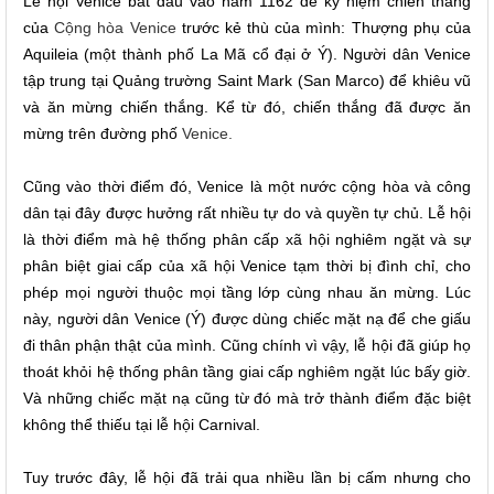
Lễ hội Venice bắt đầu vào năm 1162 để kỷ niệm chiến thắng
của
Cộng hòa Venice
trước kẻ thù của mình: Thượng phụ của
Aquileia (một thành phố La Mã cổ đại ở Ý). Người dân Venice
tập trung tại Quảng trường Saint Mark (San Marco) để khiêu vũ
và ăn mừng chiến thắng. Kể từ đó, chiến thắng đã được ăn
mừng trên đường phố
Venice.
Cũng vào thời điểm đó, Venice là một nước cộng hòa và công
dân tại đây được hưởng rất nhiều tự do và quyền tự chủ. Lễ hội
là thời điểm mà hệ thống phân cấp xã hội nghiêm ngặt và sự
phân biệt giai cấp của xã hội Venice tạm thời bị đình chỉ, cho
phép mọi người thuộc mọi tầng lớp cùng nhau ăn mừng. Lúc
này, người dân Venice (Ý) được dùng chiếc mặt nạ để che giấu
đi thân phận thật của mình. Cũng chính vì vậy, lễ hội đã giúp họ
thoát khỏi hệ thống phân tầng giai cấp nghiêm ngặt lúc bấy giờ.
Và những chiếc mặt nạ cũng từ đó mà trở thành điểm đặc biệt
không thể thiếu tại lễ hội Carnival.
Tuy trước đây, lễ hội đã trải qua nhiều lần bị cấm nhưng cho