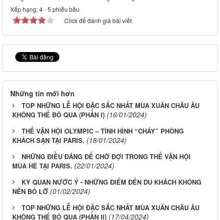
Xếp hạng:
4
-
5
phiếu bầu
Click để đánh giá bài viết
Những tin mới hơn
TOP NHỮNG LỄ HỘI ĐẶC SẮC NHẤT MÙA XUÂN CHÂU ÂU
(16/01/2024)
KHÔNG THỂ BỎ QUA (PHẦN I)
THẾ VẬN HỘI OLYMPIC – TÌNH HÌNH “CHÁY” PHÒNG
(18/01/2024)
KHÁCH SẠN TẠI PARIS.
NHỮNG ĐIỀU ĐÁNG ĐỂ CHỜ ĐỢI TRONG THẾ VẬN HỘI
(22/01/2024)
MÙA HÈ TẠI PARIS.
KỲ QUAN NƯỚC Ý - NHỮNG ĐIỂM ĐẾN DU KHÁCH KHÔNG
(01/02/2024)
NÊN BỎ LỠ
TOP NHỮNG LỄ HỘI ĐẶC SẮC NHẤT MÙA XUÂN CHÂU ÂU
(17/04/2024)
KHÔNG THỂ BỎ QUA (PHẦN II)