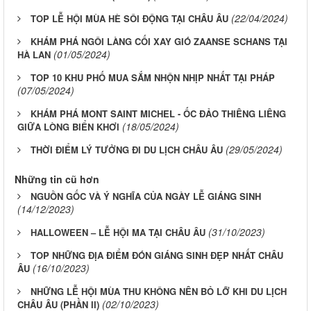
(22/04/2024)
TOP LỄ HỘI MÙA HÈ SÔI ĐỘNG TẠI CHÂU ÂU
KHÁM PHÁ NGÔI LÀNG CỐI XAY GIÓ ZAANSE SCHANS TẠI
(01/05/2024)
HÀ LAN
TOP 10 KHU PHỐ MUA SẮM NHỘN NHỊP NHẤT TẠI PHÁP
(07/05/2024)
KHÁM PHÁ MONT SAINT MICHEL - ỐC ĐẢO THIÊNG LIÊNG
(18/05/2024)
GIỮA LÒNG BIỂN KHƠI
(29/05/2024)
THỜI ĐIỂM LÝ TƯỞNG ĐI DU LỊCH CHÂU ÂU
Những tin cũ hơn
NGUỒN GỐC VÀ Ý NGHĨA CỦA NGÀY LỄ GIÁNG SINH
(14/12/2023)
(31/10/2023)
HALLOWEEN – LỄ HỘI MA TẠI CHÂU ÂU
TOP NHỮNG ĐỊA ĐIỂM ĐÓN GIÁNG SINH ĐẸP NHẤT CHÂU
(16/10/2023)
ÂU
NHỮNG LỄ HỘI MÙA THU KHÔNG NÊN BỎ LỠ KHI DU LỊCH
(02/10/2023)
CHÂU ÂU (PHẦN II)