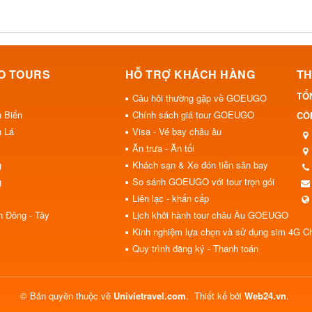
O TOURS
HỖ TRỢ KHÁCH HÀNG
TH
TỔ
Câu hỏi thường gặp về GOEUGO
h Biển
Chính sách giá tour GOEUGO
CÔN
h Lá
Visa - Vé bay châu âu
Ăn trưa - Ăn tối
g
Khách sạn & Xe đón tiễn sân bay
g
So sánh GOEUGO với tour trọn gói
Liên lạc - khẩn cấp
n Đông - Tây
Lịch khởi hành tour châu Âu GOEUGO
Kinh nghiệm lựa chọn và sử dụng sim 4G C
Quy trình đăng ký - Thanh toán
© Bản quyền thuộc về
Univietravel.com
.
Thiết kế bởi
Web24.vn
.