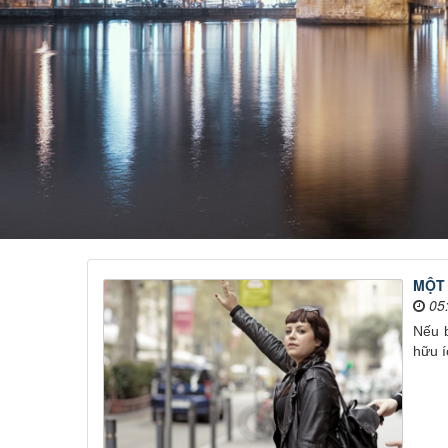
MỘT 
05
Nếu 
hữu í